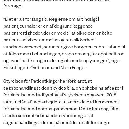
foretaget.
”Det er alt for lang tid. Reglerne om aktindsigt i
patientjournaler er en af de grundlæggende
patientrettigheder, der er med til at sikre den enkelte
patients selvbestemmelse og retssikkerhed i
sundhedsvæsenet, herunder gøre borgeren bedre i stand til
at følge med i behandlingen, drage omsorg for eget helbred
og eventuelt korrigere de registrerede oplysninger”, siger
Folketingets Ombudsmand Niels Fenger.
Styrelsen for Patientklager har forklaret, at
sagsbehandlingstiden skyldes bl.a. en ophobning af sager i
forbindelse med udflytning af styrelsens opgaver i 2018
samt udlån af medarbejdere til andre dele af koncernen i
forbindelse med corona-pandemien. Dette kan dog ikke
ændre ved ombudsmandens vurdering af, at
sagsbehandlingstiderne på området er alt for lange.