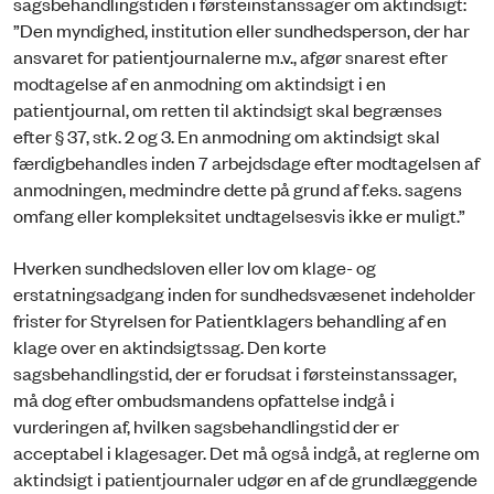
sagsbehandlingstiden i førsteinstanssager om aktindsigt:
”Den myndighed, institution eller sundhedsperson, der har
ansvaret for patientjournalerne m.v., afgør snarest efter
modtagelse af en anmodning om aktindsigt i en
patientjournal, om retten til aktindsigt skal begrænses
efter § 37, stk. 2 og 3. En anmodning om aktindsigt skal
færdigbehandles inden 7 arbejdsdage efter modtagelsen af
anmodningen, medmindre dette på grund af f.eks. sagens
omfang eller kompleksitet undtagelsesvis ikke er muligt.”
Hverken sundhedsloven eller lov om klage- og
erstatningsadgang inden for sundhedsvæsenet indeholder
frister for Styrelsen for Patientklagers behandling af en
klage over en aktindsigtssag. Den korte
sagsbehandlingstid, der er forudsat i førsteinstanssager,
må dog efter ombudsmandens opfattelse indgå i
vurderingen af, hvilken sagsbehandlingstid der er
acceptabel i klagesager. Det må også indgå, at reglerne om
aktindsigt i patientjournaler udgør en af de grundlæggende