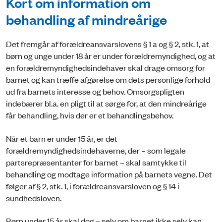
Kort om information om
behandling af mindreårige
Det fremgår af forældreansvarslovens § 1 a og § 2, stk. 1, at
børn og unge under 18 år er under forældremyndighed, og at
en forældremyndighedsindehaver skal drage omsorg for
barnet og kan træffe afgørelse om dets personlige forhold
ud fra barnets interesse og behov. Omsorgspligten
indebærer bl.a. en pligt til at sørge for, at den mindreårige
får behandling, hvis der er et behandlingsbehov.
Når et barn er under 15 år, er det
forældremyndighedsindehaverne, der – som legale
partsrepræsentanter for barnet – skal samtykke til
behandling og modtage information på barnets vegne. Det
følger af § 2, stk. 1, i forældreansvarsloven og § 14 i
sundhedsloven.
Børn under 15 år skal dog – selv om barnet ikke selv kan