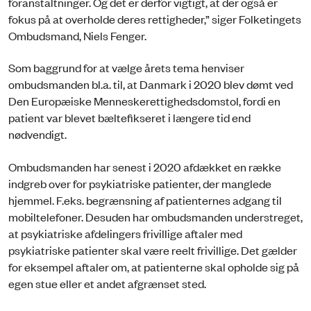
foranstaltninger. Og det er derfor vigtigt, at der også er
fokus på at overholde deres rettigheder,” siger Folketingets
Ombudsmand, Niels Fenger.
Som baggrund for at vælge årets tema henviser
ombudsmanden bl.a. til, at Danmark i 2020 blev dømt ved
Den Europæiske Menneskerettighedsdomstol, fordi en
patient var blevet bæltefikseret i længere tid end
nødvendigt.
Ombudsmanden har senest i 2020 afdækket en række
indgreb over for psykiatriske patienter, der manglede
hjemmel. F.eks. begrænsning af patienternes adgang til
mobiltelefoner. Desuden har ombudsmanden understreget,
at psykiatriske afdelingers frivillige aftaler med
psykiatriske patienter skal være reelt frivillige. Det gælder
for eksempel aftaler om, at patienterne skal opholde sig på
egen stue eller et andet afgrænset sted.