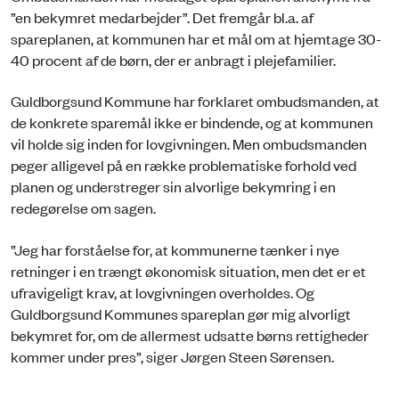
”en bekymret medarbejder”. Det fremgår bl.a. af
spareplanen, at kommunen har et mål om at hjemtage 30-
40 procent af de børn, der er anbragt i plejefamilier.
Guldborgsund Kommune har forklaret ombudsmanden, at
de konkrete sparemål ikke er bindende, og at kommunen
vil holde sig inden for lovgivningen. Men ombudsmanden
peger alligevel på en række problematiske forhold ved
planen og understreger sin alvorlige bekymring i en
redegørelse om sagen.
”Jeg har forståelse for, at kommunerne tænker i nye
retninger i en trængt økonomisk situation, men det er et
ufravigeligt krav, at lovgivningen overholdes. Og
Guldborgsund Kommunes spareplan gør mig alvorligt
bekymret for, om de allermest udsatte børns rettigheder
kommer under pres”, siger Jørgen Steen Sørensen.