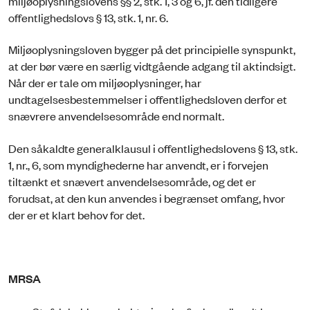
miljøoplysningslovens §§ 2, stk. 1, 3 og 6, jf. den tidligere
offentlighedslovs § 13, stk. 1, nr. 6.
Miljøoplysningsloven bygger på det principielle synspunkt,
at der bør være en særlig vidtgående adgang til aktindsigt.
Når der er tale om miljøoplysninger, har
undtagelsesbestemmelser i offentlighedsloven derfor et
snævrere anvendelsesområde end normalt.
Den såkaldte generalklausul i offentlighedslovens § 13, stk.
1, nr., 6, som myndighederne har anvendt, er i forvejen
tiltænkt et snævert anvendelsesområde, og det er
forudsat, at den kun anvendes i begrænset omfang, hvor
der er et klart behov for det.
MRSA