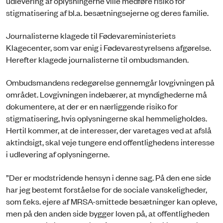
udlevering af oplysningerne ville medføre risiko for
stigmatisering af bl.a. besætningsejerne og deres familie.
Journalisterne klagede til Fødevareministeriets
Klagecenter, som var enig i Fødevarestyrelsens afgørelse.
Herefter klagede journalisterne til ombudsmanden.
Ombudsmandens redegørelse gennemgår lovgivningen på
området. Lovgivningen indebærer, at myndighederne må
dokumentere, at der er en nærliggende risiko for
stigmatisering, hvis oplysningerne skal hemmeligholdes.
Hertil kommer, at de interesser, der varetages ved at afslå
aktindsigt, skal veje tungere end offentlighedens interesse
i udlevering af oplysningerne.
”Der er modstridende hensyn i denne sag. På den ene side
har jeg bestemt forståelse for de sociale vanskeligheder,
som f.eks. ejere af MRSA-smittede besætninger kan opleve,
men på den anden side bygger loven på, at offentligheden