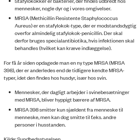
Stafylokokker er bakterier, der findes udbredt hos
mennesker, nogle dyr og i vores omgivelser.
MRSA (Methicillin Resistente Staphylococcus
Aureus) er en stafylokok-type, der er modstandsdygtig
overfor almindelig stafylokok-penicillin. Der skal
derfor bruges specialantibiotika, hvis infektionen skal
behandles (hvilket kan kræve indlæggelse).
For få år siden opdagede man en ny type MRSA (MRSA
398), der er anderledes end de tidligere kendte MRSA-
typer, idet den findes hos husdyr, især hos svin.
Mennesker, der dagligt arbejder i svinebesætninger
med MRSA, bliver hyppigt bærere af MRSA.
MRSA 398 smitter kun sjældent fra menneske til
menneske, men kan dog smitte til f.eks. andre
personer i husstanden.
Kilde: Sundhedsstyrelsen.