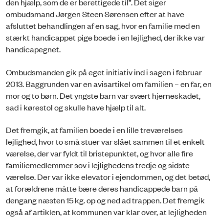
den hjælp, som de er berettigede til”. Det siger
ombudsmand Jørgen Steen Sørensen efter at have
afsluttet behandlingen af en sag, hvor en familie med en
stærkt handicappet pige boede i en lejlighed, der ikke var
handicapegnet.
Ombudsmanden gik på eget initiativ ind i sagen i februar
2013. Baggrunden var en avisartikel om familien – en far, en
mor og to børn. Det yngste barn var svært hjerneskadet,
sad i kørestol og skulle have hjælp til alt.
Det fremgik, at familien boede i en lille treværelses
lejlighed, hvor to små stuer var slået sammen til et enkelt
værelse, der var fyldt til bristepunktet, og hvor alle fire
familiemedlemmer sov i lejlighedens tredje og sidste
værelse. Der var ikke elevator i ejendommen, og det betød,
at forældrene måtte bære deres handicappede barn på
dengang næsten 15 kg. op og ned ad trappen. Det fremgik
også af artiklen, at kommunen var klar over, at lejligheden