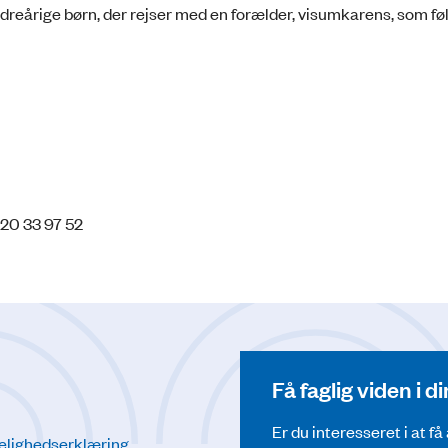
årige børn, der rejser med en forælder, visumkarens, som føl
 20 33 97 52
Få faglig viden i 
Er du interesseret i at f
elighedserklæring