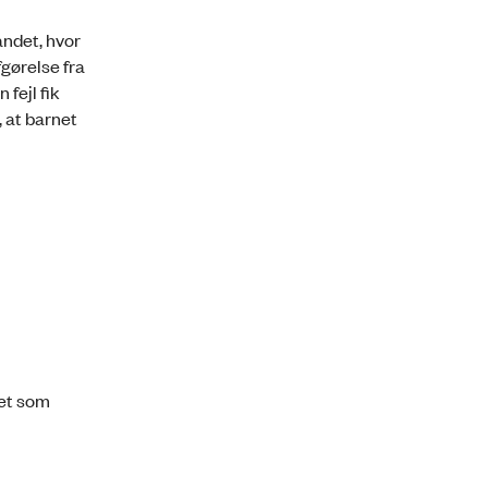
andet, hvor
fgørelse fra
fejl fik
, at barnet
det som