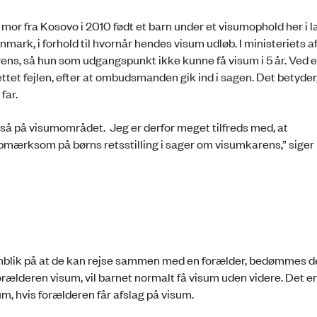
r fra Kosovo i 2010 født et barn under et visumophold her i l
anmark, i forhold til hvornår hendes visum udløb. I ministeriets a
ens, så hun som udgangspunkt ikke kunne få visum i 5 år. Ved en 
ttet fejlen, efter at ombudsmanden gik ind i sagen. Det betyder
 far.
gså på visumområdet. Jeg er derfor meget tilfreds med, at
opmærksom på børns retsstilling i sager om visumkarens,” siger
enblik på at de kan rejse sammen med en forælder, bedømmes 
rælderen visum, vil barnet normalt få visum uden videre. Det er
um, hvis forælderen får afslag på visum.