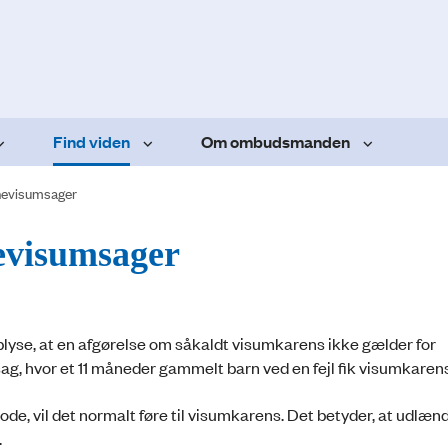
Find viden
Om ombudsmanden
nevisumsager
evisumsager
yse, at en afgørelse om såkaldt visumkarens ikke gælder for
ag, hvor et 11 måneder gammelt barn ved en fejl fik visum­karen
de, vil det normalt føre til visumkarens. Det betyder, at udlæ
.