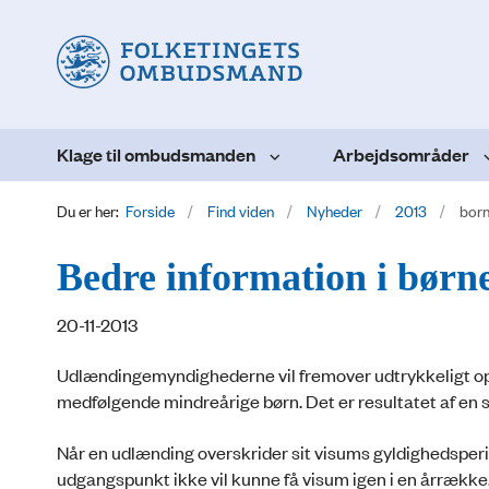
Klage til ombudsmanden
Arbejdsområder
Du er her:
Forside
Find viden
Nyheder
2013
bor
Bedre information i børn
20-11-2013
Udlændingemyndighederne vil fremover udtrykkeligt opl
medfølgende mindreårige børn. Det er resultatet af en s
Når en udlænding overskrider sit visums gyldighedsperio
udgangspunkt ikke vil kunne få visum igen i en årrække