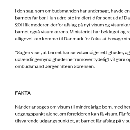
I den sag, som ombudsmanden har undersøgt, havde en mo
barnets far bor. Hun udrejste imidlertid for sent ud af D
2011 fik moderen derfor afslag på nyt visum og visumkar
barnet også visumkarens. Ministeriet har beklaget og re
alligevel kan komme til Danmark for f.eks. at besøge sin
”Sagen viser, at barnet har selvstændige rettigheder, o
udlændingemyndighederne fremover tyde­­­ligt vil gøre 
ombudsmand Jørgen Steen Sørensen.
FAKTA
Når der ansøges om visum til mindreårige børn, med h
udgangspunkt alene, om forælderen kan få visum. Får fo
tilsvarende udgangspunktet, at barnet får afslag på vis