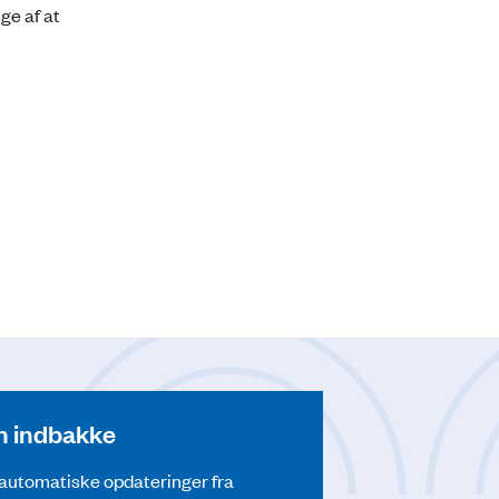
ge af at
din indbakke
å automatiske opdateringer fra