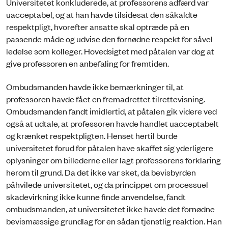
Universitetet konkluderede, at professorens adfærd var
uacceptabel, og at han havde tilsidesat den såkaldte
respektpligt, hvorefter ansatte skal optræde på en
passende måde og udvise den fornødne respekt for såvel
ledelse som kolleger. Hovedsigtet med påtalen var dog at
give professoren en anbefaling for fremtiden.
Ombudsmanden havde ikke bemærkninger til, at
professoren havde fået en fremadrettet tilrettevisning.
Ombudsmanden fandt imidlertid, at påtalen gik videre ved
også at udtale, at professoren havde handlet uacceptabelt
og krænket respektpligten. Henset hertil burde
universitetet forud for påtalen have skaffet sig yderligere
oplysninger om billederne eller lagt professorens forklaring
herom til grund. Da det ikke var sket, da bevisbyrden
påhvilede universitetet, og da princippet om processuel
skadevirkning ikke kunne finde anvendelse, fandt
ombudsmanden, at universitetet ikke havde det fornødne
bevismæssige grundlag for en sådan tjenstlig reaktion. Han