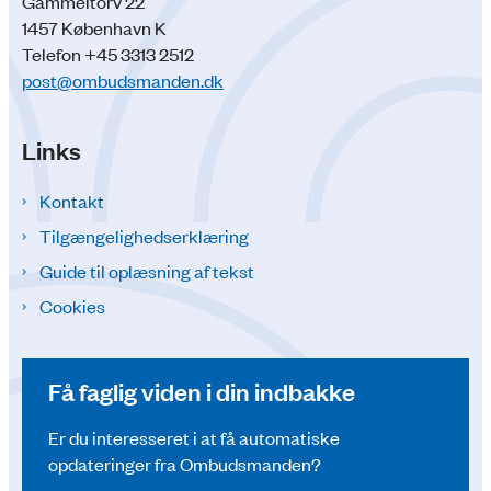
Gammeltorv 22
1457 København K
Telefon +45 3313 2512
post@ombudsmanden.dk
Links
Kontakt
Tilgængelighedserklæring
Guide til oplæsning af tekst
Cookies
Få faglig viden i din indbakke
Er du interesseret i at få automatiske
opdateringer fra Ombudsmanden?