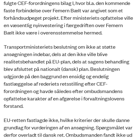
fulgte CEF-forordningens bilag I, hvor bl.a. den kommende
faste forbindelse over Femern Bælt var angivet som et
forhåndsudpeget projekt. Efter ministeriets opfattelse ville
en væsentlig nyinvestering i færgedriften over Femern
Bælt ikke være i overensstemmelse hermed.
Transportministeriets beslutning om ikke at støtte
ansøgningen indebar, dels at den ikke ville blive
realitetsbehandlet på EU-plan, dels at sagens behandling
blev afsluttet på nationalt (dansk) plan. Beslutningen
udgjorde på den baggrund en ensidig og endelig
fastlæggelse af rederiets retsstilling efter CEF-
forordningen og havde således efter ombudsmandens
opfattelse karakter af en afgørelse i forvaltningslovens
forstand.
EU-retten fastlagde ikke, hvilke kriterier der skulle danne
grundlag for vurderingen af en ansøgning. Spørgsmålet var
derfor overladt til dansk ret. Ombudsmanden fandt ikke ud