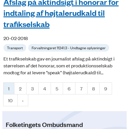
Afslag på aktindsigt i honorar for
indtaling af højtalerudkald til
trafikselskab
20-02-2018
Transport
Forvaltningsret 11241.3 - Undtagne oplysninger
Et trafikselskab gav en journalist afslag på aktindsigt i
størrelsen af det honorar, som et produktionsselskab
modtog for at levere ”speak” (højtalerudkald) til...
1
2
3
4
5
6
7
8
9
10
Folketingets Ombudsmand