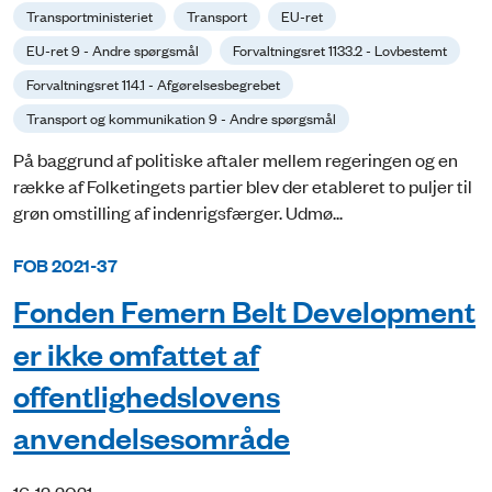
Transportministeriet
Transport
EU-ret
EU-ret 9 - Andre spørgsmål
Forvaltningsret 1133.2 - Lovbestemt
Forvaltningsret 114.1 - Afgørelsesbegrebet
Transport og kommunikation 9 - Andre spørgsmål
På baggrund af politiske aftaler mellem regeringen og en
række af Folketingets partier blev der etableret to puljer til
grøn omstilling af indenrigsfærger. Udmø...
FOB 2021-37
Fonden Femern Belt Development
er ikke omfattet af
offentlighedslovens
anvendelsesområde
16-12-2021