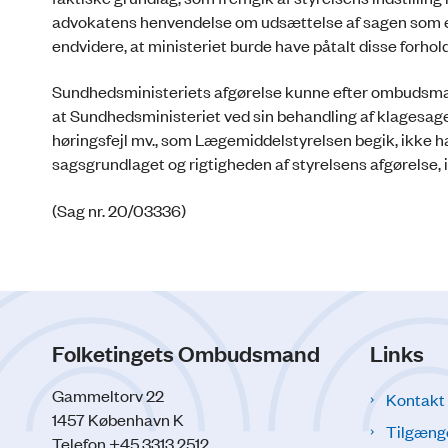
advokatens henvendelse om udsættelse af sagen som e
endvidere, at ministeriet burde have påtalt disse forhold
Sundhedsministeriets afgørelse kunne efter ombudsma
at Sundhedsministeriet ved sin behandling af klagesage
høringsfejl mv., som Lægemiddelstyrelsen begik, ikke 
sagsgrundlaget og rigtigheden af styrelsens afgørelse, i
(Sag nr. 20/03336)
Folketingets Ombudsmand
Links
Gammeltorv 22
Kontakt
1457 København K
Tilgæng
Telefon +45 3313 2512