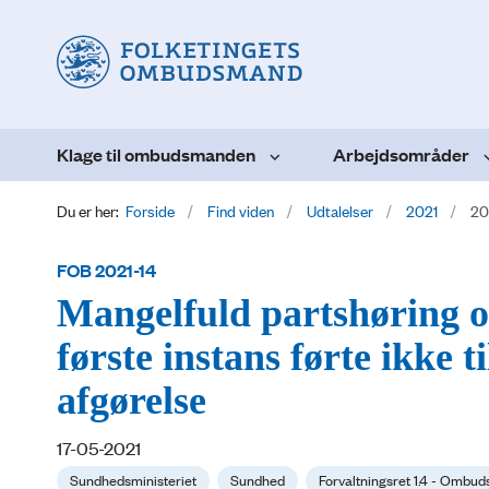
Klage til ombudsmanden
Arbejdsområder
Du er her:
Forside
Find viden
Udtalelser
2021
20
FOB 2021-14
Mangelfuld partshøring og
første instans førte ikke 
afgørelse
17-05-2021
Sundhedsministeriet
Sundhed
Forvaltningsret 1.4 - Ombu