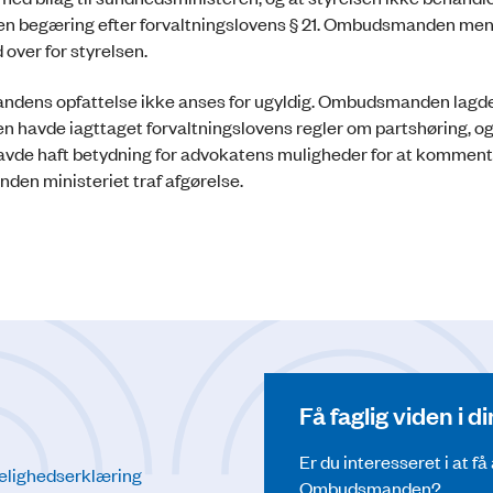
n begæring efter forvaltningslovens § 21. Ombudsmanden me
 over for styrelsen.
ndens opfattelse ikke anses for ugyldig. Ombudsmanden lagde
n havde iagttaget forvaltningslovens regler om partshøring, og
havde haft betydning for advokatens muligheder for at kommen
nden ministeriet traf afgørelse.
Få faglig viden i 
Er du interesseret i at f
elighedserklæring
Ombudsmanden?