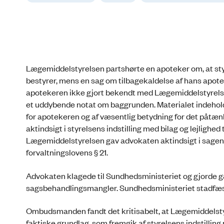
Lægemiddelstyrelsen partshørte en apoteker om, at styr
bestyrer, mens en sag om tilbagekaldelse af hans apote
apotekeren ikke gjort bekendt med Lægemiddelstyrelsens
et uddybende notat om baggrunden. Materialet indeholdt
for apotekeren og af væsentlig betydning for det påtæ
aktindsigt i styrelsens indstilling med bilag og lejlighed
Lægemiddelstyrelsen gav advokaten aktindsigt i sagen, m
forvaltningslovens § 21.
Advokaten klagede til Sundhedsministeriet og gjorde g
sagsbehandlingsmangler. Sundhedsministeriet stadfæ
Ombudsmanden fandt det kritisabelt, at Lægemiddelsty
faktiske grundlag, som fremgik af styrelsens indstillin