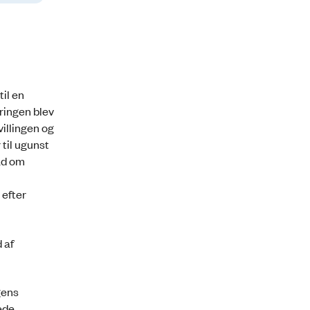
il en
ringen blev
illingen og
til ugunst
ad om
 efter
 af
gens
ede