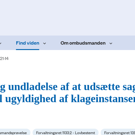
Find viden
Om ombudsmanden
21-14
 undladelse af at udsætte sa
til ugyldighed af klageinstanse
dsmandsprøvelse
Forvaltningsret 1133.2 - Lovbestemt
Forvaltningsret 13.