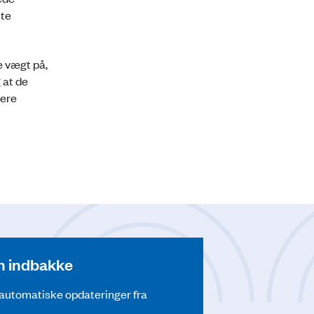
nte
 vægt på,
 at de
tere
din indbakke
å automatiske opdateringer fra