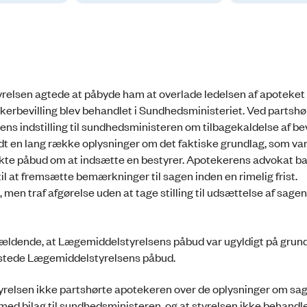
elsen agtede at påbyde ham at overlade ledelsen af apoteket t
kerbevilling blev behandlet i Sundhedsministeriet. Ved partshø
 indstilling til sundhedsministeren om tilbagekaldelse af bev
 en lang række oplysninger om det faktiske grundlag, som var 
nkte påbud om at indsætte en bestyrer. Apotekerens advokat b
 til at fremsætte bemærkninger til sagen inden en rimelig frist.
en traf afgørelse uden at tage stilling til udsættelse af sagen
ældende, at Lægemiddelstyrelsens påbud var ugyldigt på grund
stede Lægemiddelstyrelsens påbud.
relsen ikke partshørte apotekeren over de oplysninger om sa
g med bilag til sundhedsministeren, og at styrelsen ikke behandl