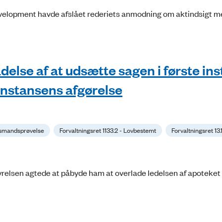
evelopment havde afslået rederiets anmodning om aktindsigt m
else af at udsætte sagen i første in
einstansens afgørelse
dsmandsprøvelse
Forvaltningsret 1133.2 - Lovbestemt
Forvaltningsret 13.
elsen agtede at påbyde ham at overlade ledelsen af apoteket t