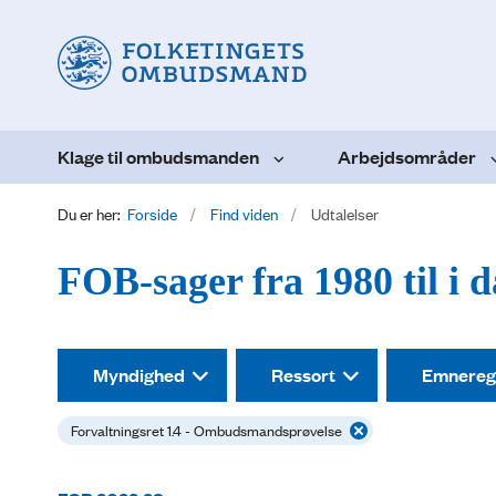
Klage til ombudsmanden
Arbejdsområder
Du er her:
Forside
Find viden
Udtalelser
FOB-sager fra 1980 til i 
Myndighed
Ressort
Emnereg
Forvaltningsret 1.4 - Ombudsmandsprøvelse