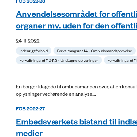
FOB 2022-28
Anvendelsesområdet for offentligh
organer mv. uden for den offentl
24-11-2022
Indenrigsforhold
Forvaltningsret 1.4 - Ombudsmandsprøvelse
Forvaltningsret 11241.3 - Undtagne oplysninger
Forvaltningsret 
En borger klagede til ombudsmanden over, at en konsul
oplysninger vedrørende en analy­se,...
FOB 2022-27
Embedsværkets bistand til indlæg
medier