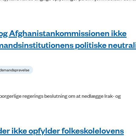
- og Afghanistankommissionen ikke
andsinstitutionens politiske neutral
budsmandsprøvelse
orgerlige regerings beslutning om at nedlægge Irak- og
der ikke opfylder folkeskolelovens