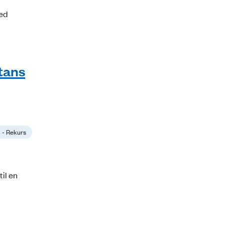
ed
stans
1 - Rekurs
il en