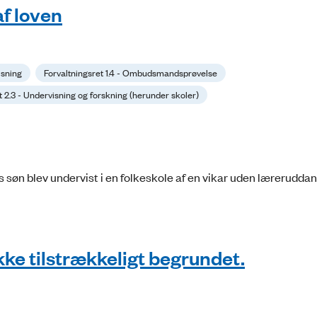
af loven
isning
Forvaltningsret 1.4 - Ombudsmandsprøvelse
t 2.3 - Undervisning og forskning (herunder skoler)
 søn blev undervist i en folkeskole af en vikar uden læreruddan
ikke tilstrækkeligt begrundet.