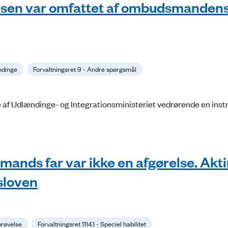
elsen var omfattet af ombudsmanden
dinge
Forvaltningsret 9 - Andre spørgsmål
af Udlændinge- og Integrationsministeriet vedrørende en inst
rmands far var ikke en afgørelse. Akt
dsloven
prøvelse
Forvaltningsret 1114.1 - Speciel habilitet