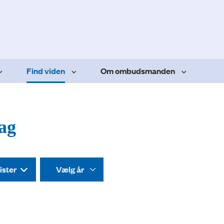
Find viden
Om ombudsmanden
dag
ister