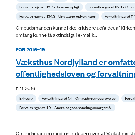
Forvaltningsret 112.2 - Tavshedspligt
Forvaltningsret 1121.1 - Offic
Forvaltningsret 1134.3 - Undtagne oplysninger
Forvaltningsret 11
Ombudsmanden kunne ikke kritisere udfaldet af Kirkemini
omfang kunne få aktindsigt i e-mailk...
FOB 2016-49
Væksthus Nordjylland er omfat
offentlighedsloven og forvaltni
11-11-2016
Erhverv
Forvaltningsret 1.4 - Ombudsmandsprøvelse
Forva
Forvaltningsret 11.9 - Andre sagsbehandlingsspørgsmål
Ombudsmanden modtog en klage over, at Væksthus Nordj