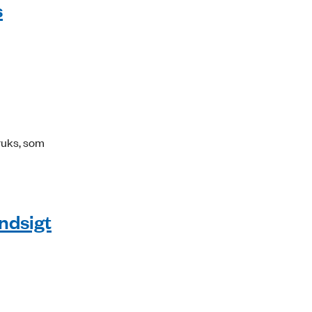
s
ruks, som
indsigt