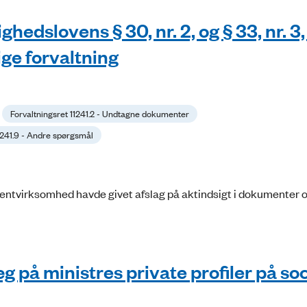
edslovens § 30, nr. 2, og § 33, nr. 3,
ige forvaltning
Forvaltningsret 11241.2 - Undtagne dokumenter
11241.9 - Andre spørgsmål
entvirksomhed havde givet afslag på aktindsigt i dokumenter 
 på ministres private profiler på soc