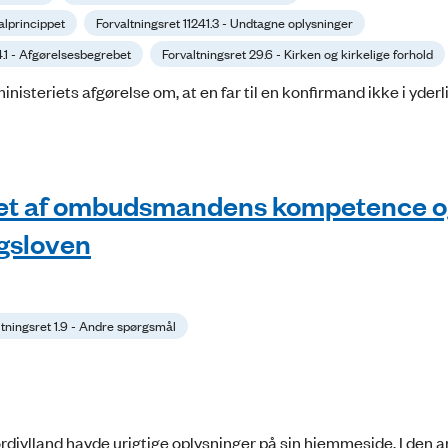
ialprincippet
Forvaltningsret 11241.3 - Undtagne oplysninger
4.1 - Afgørelsesbegrebet
Forvaltningsret 29.6 - Kirken og kirkelige forhold
steriets afgørelse om, at en far til en konfirmand ikke i yderl
tet af ombudsmandens kompetence o
ngsloven
ltningsret 1.9 - Andre spørgsmål
ylland havde urigtige oplysninger på sin hjemmeside. I den a