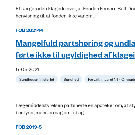
Et færgerederi klagede over, at Fonden Femern Belt D
henvisning til, at fonden ikke var om...
FOB 2021-14
Mangelfuld partshøring og undlad
førte ikke til ugyldighed af klag
17-05-2021
Sundhedsministeriet
Sundhed
Forvaltningsret 1.4 - Ombu
Lægemiddelstyrelsen partshørte en apoteker om, at styr
bestyrer, mens en sag om tilbag...
FOB 2019-5