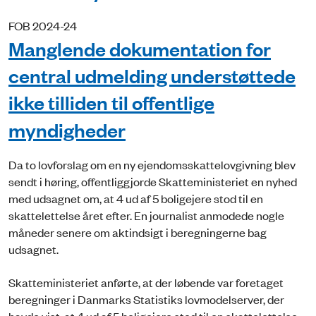
FOB 2024-24
Manglende dokumentation for
central udmelding understøttede
ikke tilliden til offentlige
myndigheder
Da to lovforslag om en ny ejendomsskattelovgivning blev
sendt i høring, offentliggjorde Skatteministeriet en nyhed
med udsagnet om, at 4 ud af 5 boligejere stod til en
skattelettelse året efter. En journalist anmodede nogle
måneder senere om aktindsigt i beregningerne bag
udsagnet.
Skatteministeriet anførte, at der løbende var foretaget
beregninger i Danmarks Statistiks lovmodelserver, der
havde vist, at 4 ud af 5 boligejere stod til en skattelettelse.