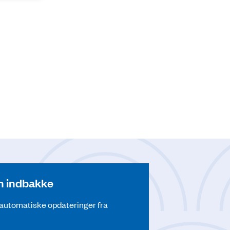
din indbakke
å automatiske opdateringer fra