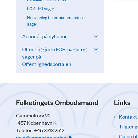
50 år 50 sager
Henvisning til ombudsmandens
sager
Abonnér på nyheder
Offentliggjorte FOB-sager og
sager på
Offentlighedsportalen
Folketingets Ombudsmand
Links
Gammeltorv 22
Kontakt
1457 København K
Tilgæng
Telefon +45 3313 2512
Guide ti
post@ombudsmanden.dk