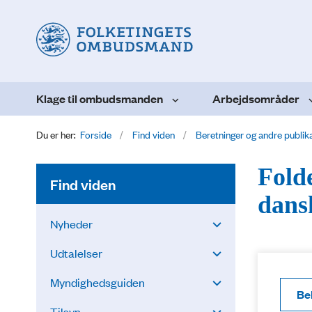
Klage til ombudsmanden
Arbejdsområder
Du er her:
Forside
Find viden
Beretninger og andre publik
Fold
Find viden
dans
Nyheder
Udtalelser
Myndighedsguiden
Be
Tilsyn