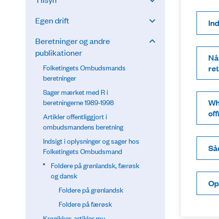
Egen drift
In
Beretninger og andre
publikationer
Nå
Folketingets Ombudsmands
re
beretninger
Sager mærket med R i
Wh
beretningerne 1989-1998
off
Artikler offentliggjort i
ombudsmandens beretning
Indsigt i oplysninger og sager hos
Så
Folketingets Ombudsmand
Foldere på grønlandsk, færøsk
og dansk
Op
Foldere på grønlandsk
Foldere på færøsk
Kronikker, artikler mv.