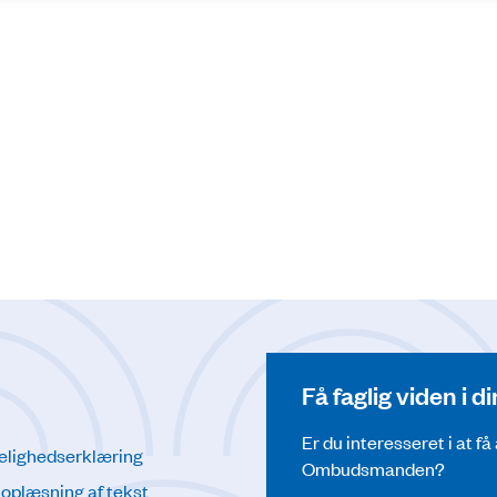
Få faglig viden i 
Er du interesseret i at f
elighedserklæring
Ombudsmanden?
l oplæsning af tekst