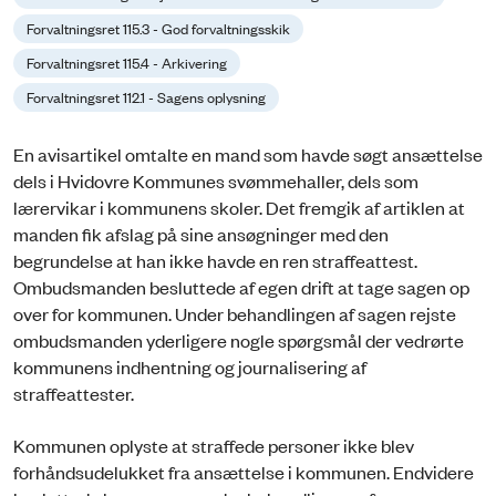
Forvaltningsret 115.3 - God forvaltningsskik
Forvaltningsret 115.4 - Arkivering
Forvaltningsret 112.1 - Sagens oplysning
En avisartikel omtalte en mand som havde søgt ansættelse
dels i Hvidovre Kommunes svømmehaller, dels som
lærervikar i kommunens skoler. Det fremgik af artiklen at
manden fik afslag på sine ansøgninger med den
begrundelse at han ikke havde en ren straffeattest.
Ombudsmanden besluttede af egen drift at tage sagen op
over for kommunen. Under behandlingen af sagen rejste
ombudsmanden yderligere nogle spørgsmål der vedrørte
kommunens indhentning og journalisering af
straffeattester.
Kommunen oplyste at straffede personer ikke blev
forhåndsudelukket fra ansættelse i kommunen. Endvidere