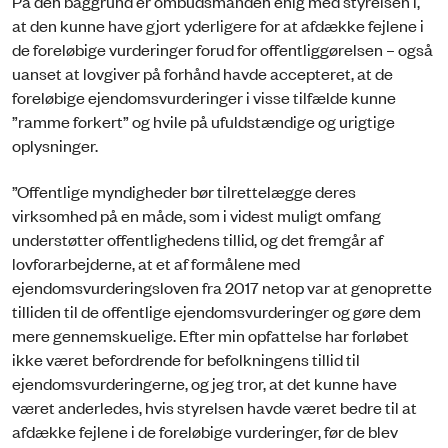
På den baggrund er ombudsmanden enig med styrelsen i,
at den kunne have gjort yderligere for at afdække fejlene i
de foreløbige vurderinger forud for offentliggørelsen – også
uanset at lovgiver på forhånd havde accepteret, at de
foreløbige ejendomsvurderinger i visse tilfælde kunne
”ramme forkert” og hvile på ufuldstændige og urigtige
oplysninger.
”Offentlige myndigheder bør tilrettelægge deres
virksomhed på en måde, som i videst muligt omfang
understøtter offentlighedens tillid, og det fremgår af
lovforarbejderne, at et af formålene med
ejendomsvurderingsloven fra 2017 netop var at genoprette
tilliden til de offentlige ejendomsvurderinger og gøre dem
mere gennemskuelige. Efter min opfattelse har forløbet
ikke været befordrende for befolkningens tillid til
ejendomsvurderingerne, og jeg tror, at det kunne have
været anderledes, hvis styrelsen havde været bedre til at
afdække fejlene i de foreløbige vurderinger, før de blev