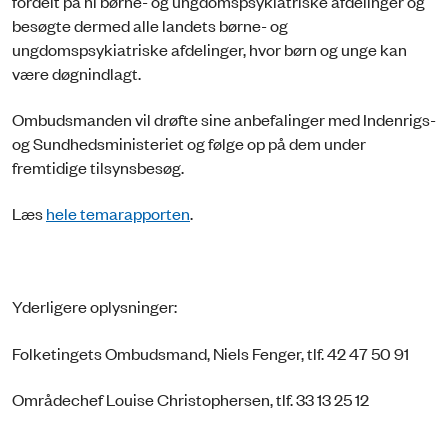
fordelt på ni børne- og ungdomspsykiatriske afdelinger og
besøgte dermed alle landets børne- og
ungdomspsykiatriske afdelinger, hvor børn og unge kan
være døgnindlagt.
Ombudsmanden vil drøfte sine anbefalinger med Indenrigs-
og Sundhedsministeriet og følge op på dem under
fremtidige tilsynsbesøg.
Læs
hele temarapporten
.
Yderligere oplysninger:
Folketingets Ombudsmand, Niels Fenger, tlf. 42 47 50 91
Områdechef Louise Christophersen, tlf. 33 13 25 12