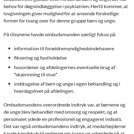
behov for døgnindlæggelse i psykiatrien. Hertil kommer, at
lovgivningen giver mulighed for at anvende forskellige
former for tvang over for denne gruppe børn og unge.
På tilsynene havde ombudsmanden særligt fokus på:
information til forældremyndighedsindehavere
fiksering og fastholdelse
husordener og afdelingernes eventuelle brug af
”skærmning til stue”
inddragelse af børn og unge i egen behandling og i
hverdagslivet på afdelingen.
Ombudsmandens overordnede indtryk var, at børnene og
de unge blev behandlet med omsorg og respekt, og at
personalet ydede en professionel og engageret indsats.
Det var også ombudsmandens indtryk, at medarbejderne
havde kendskab til reglerne om tvang og arbejdede på at