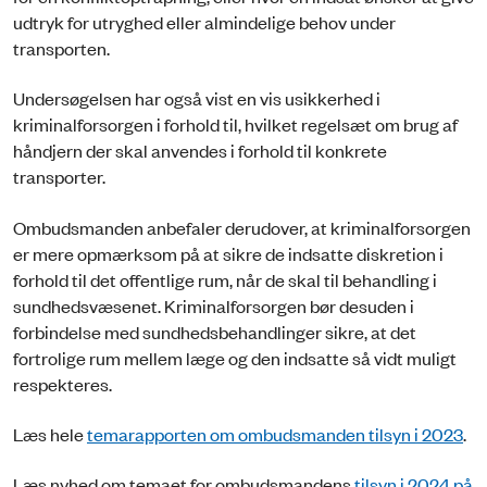
udtryk for utryghed eller almindelige behov under
transporten.
Undersøgelsen har også vist en vis usikkerhed i
kriminalforsorgen i forhold til, hvilket regelsæt om brug af
håndjern der skal anvendes i forhold til konkrete
transporter.
Ombudsmanden anbefaler derudover, at kriminalforsorgen
er mere opmærksom på at sikre de indsatte diskretion i
forhold til det offentlige rum, når de skal til behandling i
sundhedsvæsenet. Kriminalforsorgen bør desuden i
forbindelse med sundhedsbehandlinger sikre, at det
fortrolige rum mellem læge og den indsatte så vidt muligt
respekteres.
Læs hele
temarapporten om ombudsmanden tilsyn i 2023
.
Læs nyhed om temaet for ombudsmandens
tilsyn i 2024 på