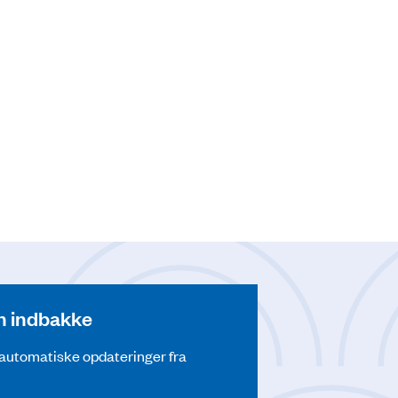
din indbakke
å automatiske opdateringer fra