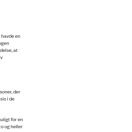
e havde en
nogen
else, at
iv
soner, der
is i de
ligt for en
o og heller