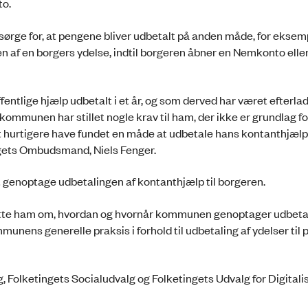
to.
ørge for, at pengene bliver udbetalt på anden måde, for eksem
af en borgers ydelse, indtil borgeren åbner en Nemkonto elle
ffentlige hjælp udbetalt i et år, og som derved har været efterla
 kommunen har stillet nogle krav til ham, der ikke er grundlag fo
hurtigere have fundet en måde at udbetale hans kontanthjælp
tingets Ombudsmand, Niels Fenger.
enoptage udbetalingen af kontanthjælp til borgeren.
e ham om, hvordan og hvornår kommunen genoptager udbetal
unens generelle praksis i forhold til udbetaling af ydelser til
olketingets Socialudvalg og Folketingets Udvalg for Digitalis