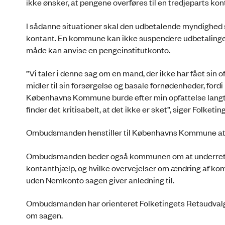
ikke ønsker, at pengene overføres til en tredjeparts kon
I sådanne situationer skal den udbetalende myndighed s
kontant. En kommune kan ikke suspendere udbetalingen 
måde kan anvise en pengeinstitutkonto.
”Vi taler i denne sag om en mand, der ikke har fået sin o
midler til sin forsørgelse og basale fornødenheder, fordi
Københavns Kommune burde efter min opfattelse langt 
finder det kritisabelt, at det ikke er sket”, siger Folke
Ombudsmanden henstiller til Københavns Kommune at g
Ombudsmanden beder også kommunen om at underrett
kontanthjælp, og hvilke overvejelser om ændring af komm
uden Nemkonto sagen giver anledning til.
Ombudsmanden har orienteret Folketingets Retsudvalg, F
om sagen.