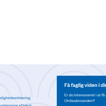
1
Få faglig viden i 
Er du interesseret i at f
elighedserklæring
Ombudsmanden?
l oplæsning af tekst