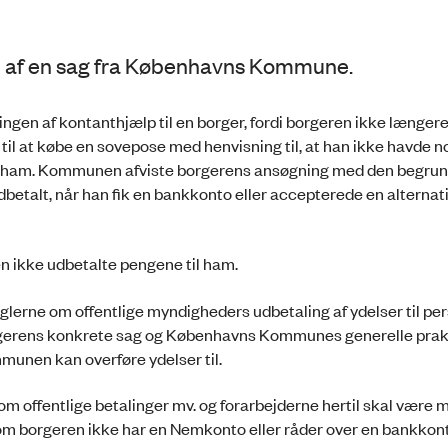
af en sag fra Københavns Kommune.
en af kontanthjælp til en borger, fordi borgeren ikke længer
il at købe en sovepose med henvisning til, at han ikke havde 
l ham. Kommunen afviste borgerens ansøgning med den begrund
betalt, når han fik en bankkonto eller accepterede en alternat
 ikke udbetalte pengene til ham.
erne om offentlige myndigheders udbetaling af ydelser til per
gerens konkrete sag og Københavns Kommunes generelle praks
munen kan overføre ydelser til.
 offentlige betalinger mv. og forarbejderne hertil skal være mu
 om borgeren ikke har en Nemkonto eller råder over en bankkont