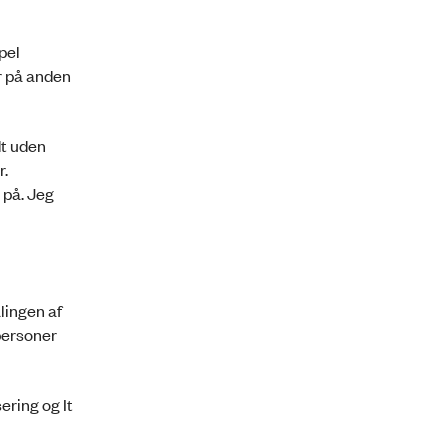
pel
r på anden
dt uden
r.
 på. Jeg
ingen af
 personer
ering og It