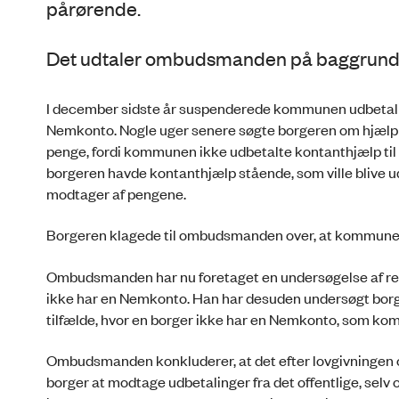
pårørende.
Det udtaler ombudsmanden på baggrund 
I december sidste år suspenderede kommunen udbetaling
Nemkonto. Nogle uger senere søgte borgeren om hjælp t
penge, fordi kommunen ikke udbetalte kontanthjælp ti
borgeren havde kontanthjælp stående, som ville blive ud
modtager af pengene.
Borgeren klagede til ombudsmanden over, at kommunen
Ombudsmanden har nu foretaget en undersøgelse af regl
ikke har en Nemkonto. Han har desuden undersøgt bor
tilfælde, hvor en borger ikke har en Nemkonto, som kom
Ombudsmanden konkluderer, at det efter lovgivningen om
borger at modtage udbetalinger fra det offentlige, selv