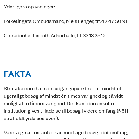
Yderligere oplysninger:
Folketingets Ombudsmand, Niels Fenger, tlf. 42 47 50 91
Områdechef Lisbeth Adserballe, tlf. 33 13 25 12
FAKTA
Strafafsonere har som udgangspunkt ret til mindst ét
ugentligt besøg af mindst én times varighed og så vidt
muligt af to timers varighed. Der kan i den enkelte
institution gives tilladelse til besøg i videre omfang (§ 51 i
straffuldbyrdelsesloven).
Varetægtsarrestanter kan modtage besøg i det omfang,