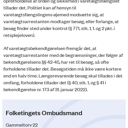
opretholdelse af orden og sikkerhed i varetægtsfængslet
tillader det. Politiet kan af hensyn til
varetægtsfængslingens øjemed modsætte sig, at
varetægtsarrestanten modtager besøg, eller forlange, at
besøg finder sted under kontrol (§ 771, stk. 1, 1. og 2 pkt. i
retsplejeloven).
Af varetægtsbekendtgørelsen fremgår det, at
varetægtsarrestanter med de begrænsninger, der følger af
bekendtgørelsens §§ 42-45, har ret til besøg, så ofte
forholdene tillader det. Besøgstiden må ikke være kortere
end en halv time. Længerevarende besøg skal tillades i det
omfang, forholdene tillader det (§ 40, stk. 1, og § 41 i
bekendtgørelse nr. 173 af 31. januar 2022).
Folketingets Ombudsmand
Gammeltorv 22