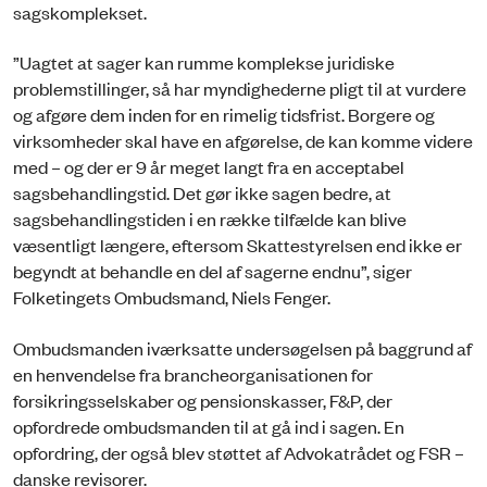
sagskomplekset.
”Uagtet at sager kan rumme komplekse juridiske
problemstillinger, så har myndighederne pligt til at vurdere
og afgøre dem inden for en rimelig tidsfrist. Borgere og
virksomheder skal have en afgørelse, de kan komme videre
med – og der er 9 år meget langt fra en acceptabel
sagsbehandlingstid. Det gør ikke sagen bedre, at
sagsbehandlingstiden i en række tilfælde kan blive
væsentligt længere, eftersom Skattestyrelsen end ikke er
begyndt at behandle en del af sagerne endnu”, siger
Folketingets Ombudsmand, Niels Fenger.
Ombudsmanden iværksatte undersøgelsen på baggrund af
en henvendelse fra brancheorganisationen for
forsikringsselskaber og pensionskasser, F&P, der
opfordrede ombudsmanden til at gå ind i sagen. En
opfordring, der også blev støttet af Advokatrådet og FSR –
danske revisorer.