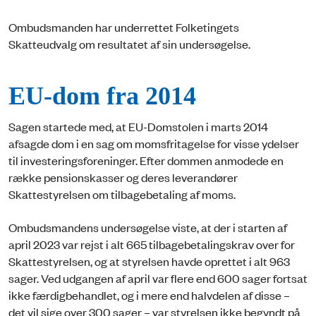
Ombudsmanden har underrettet Folketingets
Skatteudvalg om resultatet af sin undersøgelse.
EU-dom fra 2014
Sagen startede med, at EU-Domstolen i marts 2014
afsagde dom i en sag om momsfritagelse for visse ydelser
til investeringsforeninger. Efter dommen anmodede en
række pensionskasser og deres leverandører
Skattestyrelsen om tilbagebetaling af moms.
Ombudsmandens undersøgelse viste, at der i starten af
april 2023 var rejst i alt 665 tilbagebetalingskrav over for
Skattestyrelsen, og at styrelsen havde oprettet i alt 963
sager. Ved udgangen af april var flere end 600 sager fortsat
ikke færdigbehandlet, og i mere end halvdelen af disse –
det vil sige over 300 sager – var styrelsen ikke begyndt på