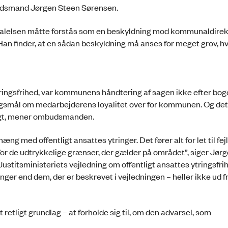
mbudsmand Jørgen Steen Sørensen.
dtalelsen måtte forstås som en beskyldning mod kommunaldirekt
an finder, at en sådan beskyldning må anses for meget grov, hv
ingsfrihed, var kommunens håndtering af sagen ikke efter bog
mål om medarbejderens loyalitet over for kommunen. Og det 
gtigt, mener ombudsmanden.
g med offentligt ansattes ytringer. Det fører alt for let til fejl
for de udtrykkelige grænser, der gælder på området”, siger Jør
 Justitsministeriets vejledning om offentligt ansattes ytringsfrih
er end dem, der er beskrevet i vejledningen – heller ikke ud f
ligt grundlag – at forholde sig til, om den advarsel, som