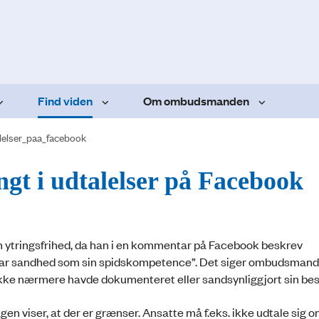
Find viden
Om ombudsmanden
lelser_paa_facebook
angt i udtalelser på Facebook
ytringsfrihed, da han i en kommentar på Facebook beskrev
ar sandhed som sin spidskompetence”. Det siger ombudsmande
 ikke nærmere havde dokumenteret eller sandsynliggjort sin be
gen viser, at der er grænser. Ansatte må f.eks. ikke udtale sig 