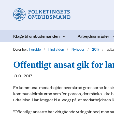
Klage til ombudsmanden
Arbejdsområder
Du er her:
Forside
Find viden
Nyheder
2017
udta
Offentligt ansat gik for l
13-01-2017
En kommunal medarbejder overskred grænserne for sin 
kommunaldirektøren som ”en person, der måske ikke h
udtalelse. Han lægger bl.a. vægt på, at medarbejderen
”Offentligt ansatte har vidtgående ytringsfrihed, men sa