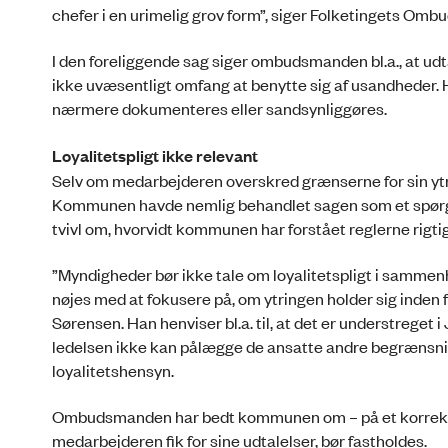
chefer i en urimelig grov form”, siger Folketingets O
I den foreliggende sag siger ombudsmanden bl.a., at u
ikke uvæsentligt omfang at benytte sig af usandheder. H
nærmere dokumenteres eller sandsynliggøres.
Loyalitetspligt ikke relevant
Selv om medarbejderen overskred grænserne for sin ytr
Kommunen havde nemlig behandlet sagen som et spørgs
tvivl om, hvorvidt kommunen har forstået reglerne ri
”Myndigheder bør ikke tale om loyalitetspligt i sammenhæn
nøjes med at fokusere på, om ytringen holder sig inden 
Sørensen. Han henviser bl.a. til, at det er understreget i
ledelsen ikke kan pålægge de ansatte andre begrænsning
loyalitetshensyn.
Ombudsmanden har bedt kommunen om – på et korrekt ret
medarbejderen fik for sine udtalelser, bør fastholdes.