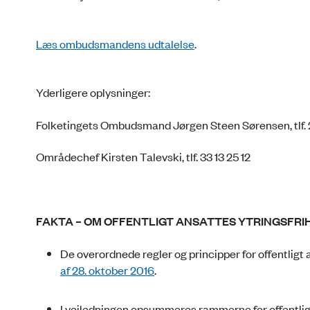
Læs ombudsmandens udtalelse
.
Yderligere oplysninger:
Folketingets Ombudsmand Jørgen Steen Sørensen, tlf. 
Områdechef Kirsten Talevski, tlf. 33 13 25 12
FAKTA – OM OFFENTLIGT ANSATTES YTRINGSFRI
De overordnede regler og principper for offentligt
af 28. oktober 2016
.
I vejledningen opsummeres rammerne for offentligt 