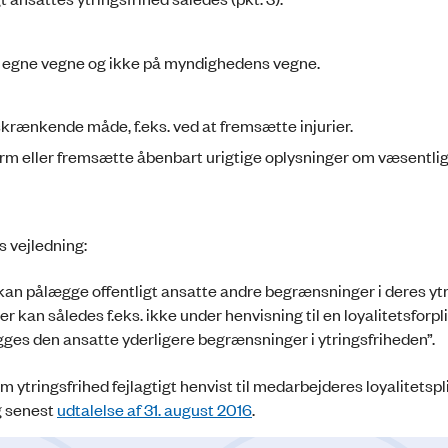
 på egne vegne og ikke på myndighedens vegne.
skrænkende måde, f.eks. ved at fremsætte injurier.
orm eller fremsætte åbenbart urigtige oplysninger om væsentlig
s vejledning:
e kan pålægge offentligt ansatte andre begrænsninger i deres yt
r kan således f.eks. ikke under henvisning til en loyalitetsforpl
es den ansatte yderligere begrænsninger i ytringsfriheden”.
 ytringsfrihed fejlagtigt henvist til medarbejderes loyalitetspl
 senest
udtalelse af 31. august 2016
.