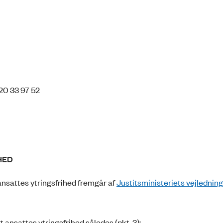
20 33 97 52
HED
 ansattes ytringsfrihed fremgår af
Justitsministeriets vejledning
ansattes ytringsfrihed således (pkt. 3):