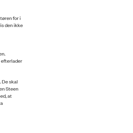
øren for i
is den ikke
en.
efterlader
. De skal
gen Steen
ed, at
ra