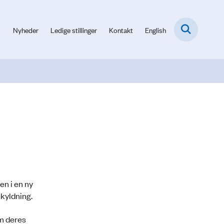
Nyheder
Ledige stillinger
Kontakt
English
n i en ny
skyldning.
om deres