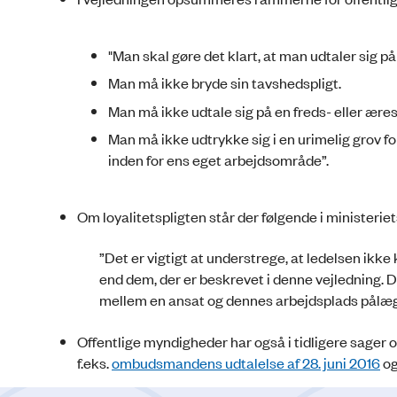
"Man skal gøre det klart, at man udtaler sig
Man må ikke bryde sin tavshedspligt.
Man må ikke udtale sig på en freds- eller ære
Man må ikke udtrykke sig i en urimelig grov f
inden for ens eget arbejdsområde”.
Om loyalitetspligten står der følgende i ministeriet
”Det er vigtigt at understrege, at ledelsen ikk
end dem, der er beskrevet i denne vejledning. De
mellem en ansat og dennes arbejdsplads pålægg
Offentlige myndigheder har også i tidligere sager om
f.eks.
ombudsmandens udtalelse af 28. juni 2016
og