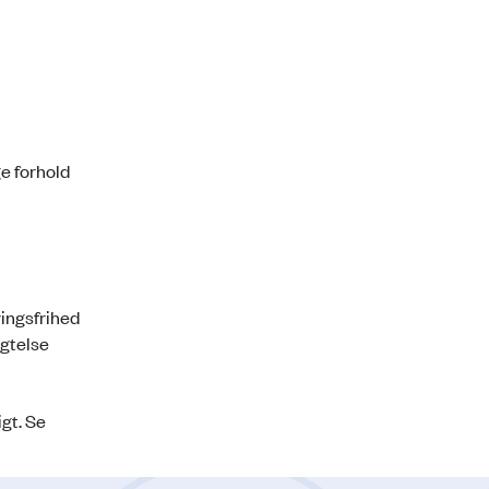
e forhold
ringsfrihed
igtelse
igt. Se