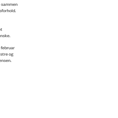
 bo sammen
sforhold.
et
ønske.
a februar
stre og
ensen.