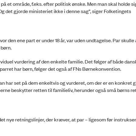
på et område, f.eks. efter politisk ønske. Men man skal holde si
 det gjorde ministeriet ikke i denne sag”, siger Folketingets
vor den ene part er under 18 år, var uden undtagelse. Par skulle 
 børn.
viduel vurdering af den enkelte familie. Det følger af både dans
rret har børn, følger det også af FNs Børnekonvention.
 har set på dem enkeltvis og vurderet, om der er en konkret gr
rne beskytter retten til familieliv, herunder også små børns ret
 nye retningslinjer, der kræver, at par – ligesom før instrukse