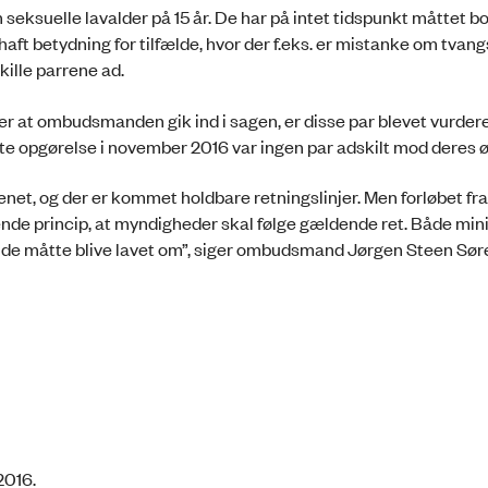
 seksuelle lavalder på 15 år. De har på intet tidspunkt måttet
aft betydning for tilfælde, hvor der f.eks. er mistanke om tvang
skille parrene ad.
ter at ombudsmanden gik ind i sagen, er disse par blevet vurder
este opgørelse i november 2016 var ingen par adskilt mod deres 
renet, og der er kommet holdbare retningslinjer. Men forløbet fr
de princip, at myndigheder skal følge gældende ret. Både mini
il de måtte blive lavet om”, siger ombudsmand Jørgen Steen Sør
2016.