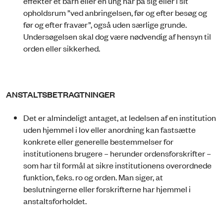
effekter et barn eller en ung har på sig eller i sit
opholdsrum ”ved anbringelsen, før og efter besøg og
før og efter fravær”, også uden særlige grunde.
Undersøgelsen skal dog være nødvendig af hensyn til
orden eller sikkerhed.
ANSTALTSBETRAGTNINGER
Det er almindeligt antaget, at ledelsen af en institution
uden hjemmel i lov eller anordning kan fastsætte
konkrete eller generelle bestemmelser for
institutionens brugere – herunder ordensforskrifter –
som har til formål at sikre institutionens overordnede
funktion, f.eks. ro og orden. Man siger, at
beslutningerne eller forskrifterne har hjemmel i
anstaltsforholdet.