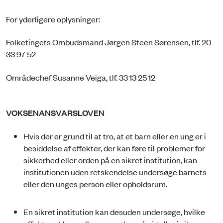
For yderligere oplysninger:
Folketingets Ombudsmand Jørgen Steen Sørensen, tlf. 20
33 97 52
Områdechef Susanne Veiga, tlf. 33 13 25 12
VOKSENANSVARSLOVEN
Hvis der er grund til at tro, at et barn eller en ung er i
besiddelse af effekter, der kan føre til problemer for
sikkerhed eller orden på en sikret institution, kan
institutionen uden retskendelse undersøge barnets
eller den unges person eller opholdsrum.
En sikret institution kan desuden undersøge, hvilke