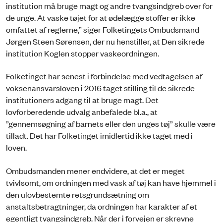
institution må bruge magt og andre tvangsindgreb over for
de unge. At vaske tøjet for at ødelægge stoffer er ikke
omfattet af reglerne,” siger Folketingets Ombudsmand
Jørgen Steen Sørensen, der nu henstiller, at Den sikrede
institution Koglen stopper vaskeordningen.
Folketinget har senest i forbindelse med vedtagelsen af
voksenansvarsloven i 2016 taget stilling til de sikrede
institutioners adgang til at bruge magt. Det
lovforberedende udvalg anbefalede bl.a., at
”gennemsøgning af barnets eller den unges tøj” skulle være
tilladt. Det har Folketinget imidlertid ikke taget med i
loven.
Ombudsmanden mener endvidere, at det er meget
tvivlsomt, om ordningen med vask af tøj kan have hjemmel i
den ulovbestemte retsgrundsætning om
anstaltsbetragtninger, da ordningen har karakter af et
egentligt tvangsindgreb. Når der i forvejen er skrevne