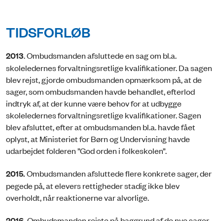
TIDSFORLØB
2013
. Ombudsmanden afsluttede en sag om bl.a.
skoleledernes forvaltningsretlige kvalifikationer. Da sagen
blev rejst, gjorde ombudsmanden opmærksom på, at de
sager, som ombudsmanden havde behandlet, efterlod
indtryk af, at der kunne være behov for at udbygge
skoleledernes forvaltningsretlige kvalifikationer. Sagen
blev afsluttet, efter at ombudsmanden bl.a. havde fået
oplyst, at Ministeriet for Børn og Undervisning havde
udarbejdet folderen ”God orden i folkeskolen”.
2015.
Ombudsmanden afsluttede flere konkrete sager, der
pegede på, at elevers rettigheder stadig ikke blev
overholdt, når reaktionerne var alvorlige.
2016.
Ombudsmanden rejste på baggrund af de nye sager