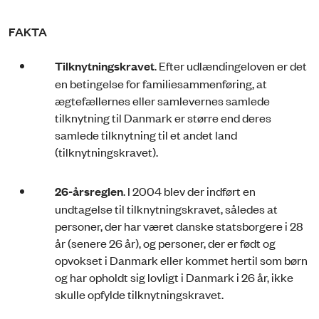
FAKTA
Tilknytningskravet
. Efter udlændingeloven er det
en betingelse for familiesammenføring, at
ægtefællernes eller samlevernes samlede
tilknytning til Danmark er større end deres
samlede tilknytning til et andet land
(tilknytningskravet).
26-årsreglen
. I 2004 blev der indført en
undtagelse til tilknytningskravet, således at
personer, der har været danske statsborgere i 28
år (senere 26 år), og personer, der er født og
opvokset i Danmark eller kommet hertil som børn
og har opholdt sig lovligt i Danmark i 26 år, ikke
skulle opfylde tilknytningskravet.