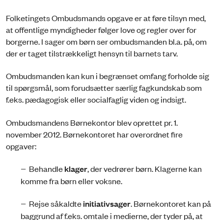
Folketingets Ombudsmands opgave er at føre tilsyn med,
at offentlige myndigheder følger love og regler over for
borgerne. I sager om børn ser ombudsmanden bl.a. på, om
der er taget tilstrækkeligt hensyn til barnets tarv.
Ombudsmanden kan kun i begrænset omfang forholde sig
til spørgsmål, som forudsætter særlig fagkundskab som
f.eks. pædagogisk eller socialfaglig viden og indsigt.
Ombudsmandens Børnekontor blev oprettet pr. 1.
november 2012. Børnekontoret har overordnet fire
opgaver:
− Behandle
klager
, der vedrører børn. Klagerne kan
komme fra børn eller voksne.
− Rejse såkaldte
initiativsager
. Børnekontoret kan på
baggrund af f.eks. omtale i medierne, der tyder på, at