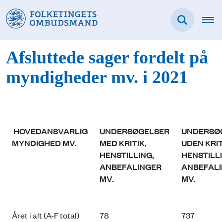
Afsluttede sager fordelt på
myndigheder mv. i 2021
HOVEDANSVARLIG
UNDERSØGELSER
UNDERSØ
MYNDIGHED MV.
MED KRITIK,
UDEN KRIT
HENSTILLING,
HENSTILL
ANBEFALINGER
ANBEFAL
MV.
MV.
Året i alt (A-F total)
78
737