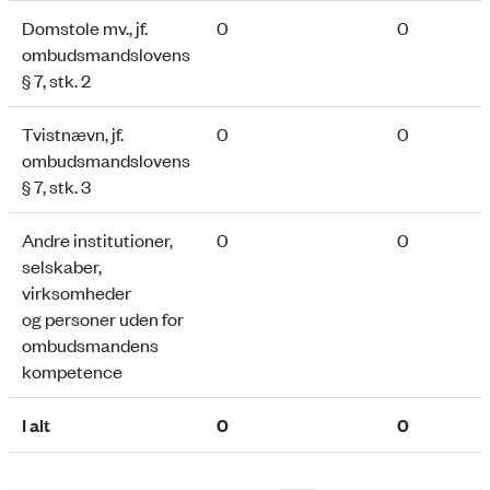
Domstole mv., jf.
0
0
ombudsmandslovens
§ 7, stk. 2
Tvistnævn, jf.
0
0
ombudsmandslovens
§ 7, stk. 3
Andre institutioner,
0
0
selskaber,
virksomheder
og personer uden for
ombudsmandens
kompetence
I alt
0
0