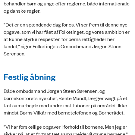
behandler børn og unge efter reglerne, både internationale
og danske regler.
”Det er en spændende dag for os. Vi ser frem til denne nye
opgave, som vi har fået af Folketinget, og vores ambition er
at kunne styrke respekten for børns rettigheder her i
landet,” siger Folketingets Ombudsmand Jørgen Steen
Sørensen.
Festlig åbning
Både ombudsmand Jørgen Steen Sørensen, og
børnekontorets nye chef, Bente Mundt, lægger vægt på et
tæt samarbejde med andre institutioner på området. Ikke
mindst Børns Vilkår med børnetelefonen og Børnerådet.
”Vi har forskellige opgaver i forhold til børnene. Men jeg er
sikker på, at et fortsat tæt samarbejde vil gavne børnene,”