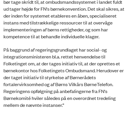
bør tage skridt til, at ombudsmandssystemet i landet fuldt
ud tager højde for FN's børnekonvention. Det skal sikres, at
der inden for systemet etableres en åben, specialiseret
instans med tilstrækkelige ressourcer til at overvåge
implementeringen af børns rettigheder, og som har
kompetence til at behandle individuelle klager.
På baggrund af regeringsgrundlaget har social- og
integrationsministeren bl.a. rettet henvendelse til
Folketinget om, at der tages initiativ til, at der oprettes et
børnekontor hos Folketingets Ombudsmand. Herudover er
der taget initiativ til styrkelse af Børnerådets
fortalervirksomhed og af Børns Vilkårs BørneTelefon.
Regeringens opfølgning på anbefalingerne fra FN's
Børnekomité hviler således på en overordnet tredeling
mellem de nævnte instanser.”