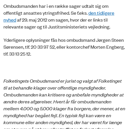
Ombudsmanden har i en række sager udtalt sig om
offentligt ansattes ytringsfrihed. Se f.eks.
den tidligere
nyhed
af 29. maj 2012 om sagen, hvor der er links til
relevante sager og til Justitsministeriets vejledning.
Yderligere oplysninger fås hos ombudsmand Jørgen Steen
Sørensen, tlf. 20 33 97 52, eller kontorchef Morten Engberg,
tlf. 33 13 25 12.
Folketingets Ombudsmand er jurist og valgt af Folketinget
til at behandle klager over offentlige myndigheder.
Ombudsmanden kan kritisere og anbefale myndigheder at
ændre deres afgørelser. Hvert år får ombudsmanden
mellem 4.000 og 5.000 klager fra borgere, der mener, at en
myndighed har begået fejl. En typisk fejl kan være en
kommune eller anden myndighed, der har været for længe
om at svare på et brev eller truffet en forkert afgørelse.