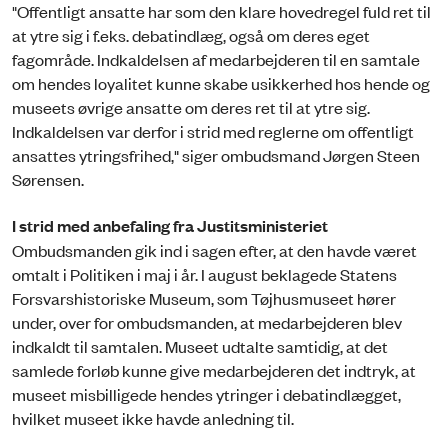
"Offentligt ansatte har som den klare hovedregel fuld ret til
at ytre sig i f.eks. debatindlæg, også om deres eget
fagområde. Indkaldelsen af medarbejderen til en samtale
om hendes loyalitet kunne skabe usikkerhed hos hende og
museets øvrige ansatte om deres ret til at ytre sig.
Indkaldelsen var derfor i strid med reglerne om offentligt
ansattes ytringsfrihed," siger ombudsmand Jørgen Steen
Sørensen.
I strid med anbefaling fra Justitsministeriet
Ombudsmanden gik ind i sagen efter, at den havde været
omtalt i Politiken i maj i år. I august beklagede Statens
Forsvarshistoriske Museum, som Tøjhusmuseet hører
under, over for ombudsmanden, at medarbejderen blev
indkaldt til samtalen. Museet udtalte samtidig, at det
samlede forløb kunne give medarbejderen det indtryk, at
museet misbilligede hendes ytringer i debatindlægget,
hvilket museet ikke havde anledning til.