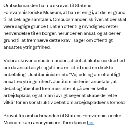
Ombudsmanden har nu skrevet til Statens
Forsvarshistoriske Museum, at han er enig i, at der er grund
til at beklage samtalen. Ombudsmanden skriver, at der skal
være saglige grunde til, at en offentlig myndighed retter
henvendelse til en borger, herunder en ansat, og at der er
grund til at fremhæve dette krav i sager om offentligt
ansattes ytringsfrihed.
Videre skriver ombudsmanden, at det at skabe usikkerhed
om de ansattes ytringsfrihed er i strid med en direkte
anbefaling i Justitsministeriets ”Vejledning om offentligt
ansattes ytringsfrihed”. Justitsministeriet anbefaler, at
debat og åbenhed fremmes internt på den enkelte
arbejdsplads, og at man i øvrigt søger at skabe de rette
vilkår for en konstruktiv debat om arbejdspladsens forhold.
Brevet fra ombudsmanden til Statens Forsvarshistoriske
Museum kan i anonymiseret form læses
her
.