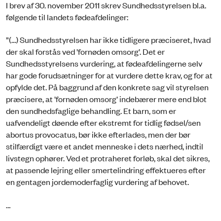
I brev af 30. november 2011 skrev Sundhedsstyrelsen bl.a.
følgende til landets fødeafdelinger:
”(…) Sundhedsstyrelsen har ikke tidligere præciseret, hvad
der skal forstås ved ’fornøden omsorg’. Det er
Sundhedsstyrelsens vurdering, at fødeafdelingerne selv
har gode forudsætninger for at vurdere dette krav, og for at
opfylde det. På baggrund af den konkrete sag vil styrelsen
præcisere, at ’fornøden omsorg’ indebærer mere end blot
den sundhedsfaglige behandling. Et barn, som er
uafvendeligt døende efter ekstremt for tidlig fødsel/sen
abortus provocatus, bør ikke efterlades, men der bør
stilfærdigt være et andet menneske i dets nærhed, indtil
livstegn ophører. Ved et protraheret forløb, skal det sikres,
at passende lejring eller smertelindring effektueres efter
en gentagen jordemoderfaglig vurdering af behovet.
…