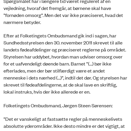
Spørgsmålet har i længere tid været reguleret af en
vejledning, hvoraf det fremgår, at børnene skal have
”fornøden omsorg”. Men det var ikke præciseret, hvad det
nærmere betyder.
Efter at Folketingets Ombudsmand gik ind i sagen, har
Sundhedsstyrelsen den 30. november 2011 skrevet til alle
landets fødeafdelinger og præciseret reglerne på området.
Styrelsen har uddybet, hvordan man udviser omsorg over
for et uafvendeligt døende barn. Barnet ”(…) bør ikke
efterlades, men der bør stilfærdigt være et andet
menneske i dets nærhed (…)”, indtil det dør. Og styrelsen har
skrevet til fødeafdelingerne, at de skal lave en skriftlig,
lokal instruks, hvis der ikke allerede er en.
Folketingets Ombudsmand, Jørgen Steen Sørensen:
”Det er vanskeligt at fastsætte regler på menneskelivets
absolutte yderområder. Ikke desto mindre er det vigtigt, at