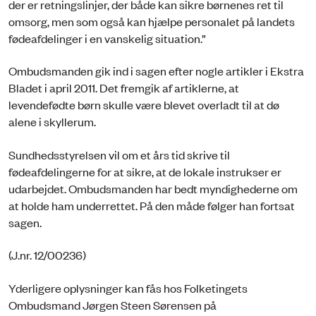
der er retningslinjer, der både kan sikre børnenes ret til
omsorg, men som også kan hjælpe personalet på landets
fødeafdelinger i en vanskelig situation.”
Ombudsmanden gik ind i sagen efter nogle artikler i Ekstra
Bladet i april 2011. Det fremgik af artiklerne, at
levendefødte børn skulle være blevet overladt til at dø
alene i skyllerum.
Sundhedsstyrelsen vil om et års tid skrive til
fødeafdelingerne for at sikre, at de lokale instrukser er
udarbejdet. Ombudsmanden har bedt myndighederne om
at holde ham underrettet. På den måde følger han fortsat
sagen.
(J.nr. 12/00236)
Yderligere oplysninger kan fås hos Folketingets
Ombudsmand Jørgen Steen Sørensen på