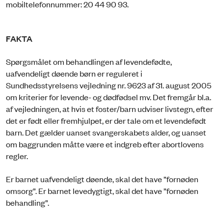
mobiltelefonnummer: 20 44 90 93.
FAKTA
Spørgsmålet om behandlingen af levendefødte,
uafvendeligt døende børn er reguleret i
Sundhedsstyrelsens vejledning nr. 9623 af 31. august 2005
om kriterier for levende- og dødfødsel mv. Det fremgår bl.a.
af vejledningen, at hvis et foster/barn udviser livstegn, efter
det er født eller fremhjulpet, er der tale om et levendefødt
barn. Det gælder uanset svangerskabets alder, og uanset
om baggrunden måtte være et indgreb efter abortlovens
regler.
Er barnet uafvendeligt døende, skal det have ”fornøden
omsorg”. Er barnet levedygtigt, skal det have ”fornøden
behandling”.