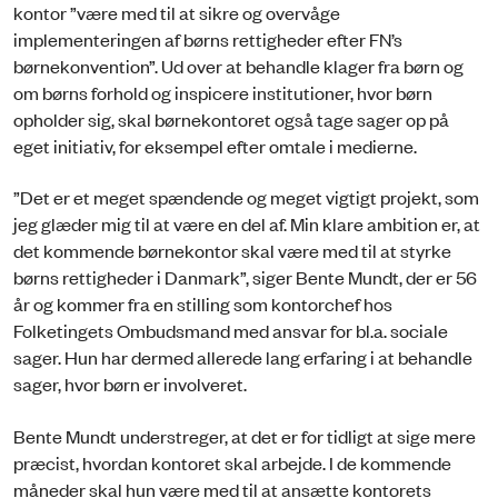
kontor ”være med til at sikre og overvåge
implementeringen af børns rettigheder efter FN’s
børnekonvention”. Ud over at behandle klager fra børn og
om børns forhold og inspicere institutioner, hvor børn
opholder sig, skal børnekontoret også tage sager op på
eget initiativ, for eksempel efter omtale i medierne.
”Det er et meget spændende og meget vigtigt projekt, som
jeg glæder mig til at være en del af. Min klare ambition er, at
det kommende børnekontor skal være med til at styrke
børns rettigheder i Danmark”, siger Bente Mundt, der er 56
år og kommer fra en stilling som kontorchef hos
Folketingets Ombudsmand med ansvar for bl.a. sociale
sager. Hun har dermed allerede lang erfaring i at behandle
sager, hvor børn er involveret.
Bente Mundt understreger, at det er for tidligt at sige mere
præcist, hvordan kontoret skal arbejde. I de kommende
måneder skal hun være med til at ansætte kontorets