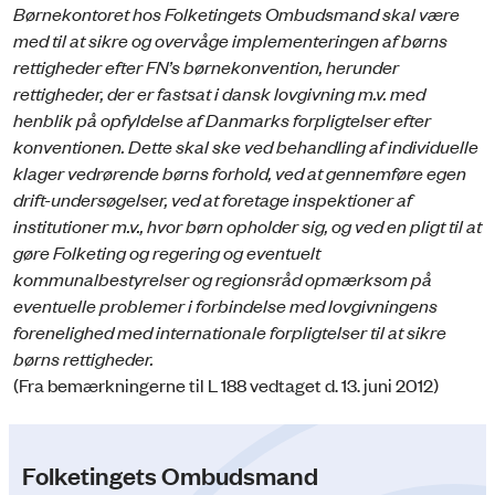
Børnekontoret hos Folketingets Ombudsmand skal være
med til at sikre og overvåge implementeringen af børns
rettigheder efter FN’s børnekonvention, herunder
rettigheder, der er fastsat i dansk lovgivning m.v. med
henblik på opfyldelse af Danmarks forpligtelser efter
konventionen. Dette skal ske ved behandling af individuelle
klager vedrørende børns forhold, ved at gennemføre egen
drift-undersøgelser, ved at foretage inspektioner af
institutioner m.v., hvor børn opholder sig, og ved en pligt til at
gøre Folketing og regering og eventuelt
kommunalbestyrelser og regionsråd opmærksom på
eventuelle problemer i forbindelse med lovgivningens
forenelighed med internationale forpligtelser til at sikre
børns rettigheder.
(Fra bemærkningerne til L 188 vedtaget d. 13. juni 2012)
Folketingets Ombudsmand