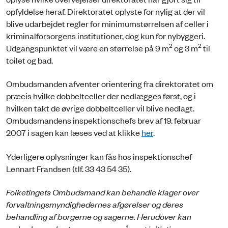
opfyldelse heraf. Direktoratet oplyste for nylig at der vil
blive udarbejdet regler for minimumstørrelsen af celler i
kriminalforsorgens institutioner, dog kun for nybyggeri.
2
2
Udgangspunktet vil være en størrelse på 9 m
og 3 m
til
toilet og bad.
Ombudsmanden afventer orientering fra direktoratet om
præcis hvilke dobbeltceller der nedlægges først, og i
hvilken takt de øvrige dobbeltceller vil blive nedlagt.
Ombudsmandens inspektionschefs brev af 19. februar
2007 i sagen kan læses ved at klikke
her
.
Yderligere oplysninger kan fås hos inspektionschef
Lennart Frandsen (tlf. 33 43 54 35).
Folketingets Ombudsmand
kan behandle klager over
forvaltningsmyndighedernes afgørelser og deres
behandling af borgerne og sagerne. Herudover kan