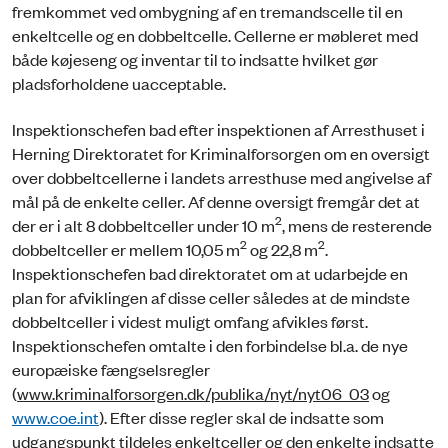
fremkommet ved ombygning af en tremandscelle til en
enkeltcelle og en dobbeltcelle. Cellerne er møbleret med
både køjeseng og inventar til to indsatte hvilket gør
pladsforholdene uacceptable.
Inspektionschefen bad efter inspektionen af Arresthuset i
Herning Direktoratet for Kriminalforsorgen om en oversigt
over dobbeltcellerne i landets arresthuse med angivelse af
mål på de enkelte celler. Af denne oversigt fremgår det at
2
der er i alt 8 dobbeltceller under 10 m
, mens de resterende
2
2
dobbeltceller er mellem 10,05 m
og 22,8 m
.
Inspektionschefen bad direktoratet om at udarbejde en
plan for afviklingen af disse celler således at de mindste
dobbeltceller i videst muligt omfang afvikles først.
Inspektionschefen omtalte i den forbindelse bl.a. de nye
europæiske fængselsregler
(
www.kriminalforsorgen.dk/publik
a/nyt/nyt06_03
og
www.coe.int
). Efter disse regler skal de indsatte som
udgangspunkt tildeles enkeltceller og den enkelte indsatte