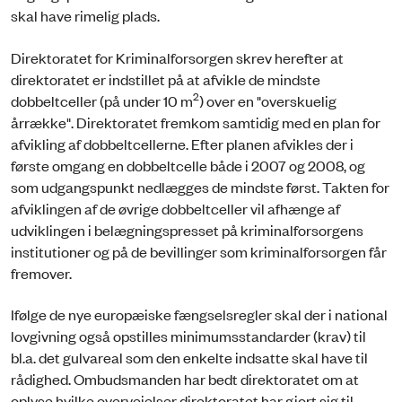
skal have rimelig plads.
Direktoratet for Kriminalforsorgen skrev herefter at
direktoratet er indstillet på at afvikle de mindste
2
dobbeltceller (på under 10 m
) over en "overskuelig
årrække". Direktoratet fremkom samtidig med en plan for
afvikling af dobbeltcellerne. Efter planen afvikles der i
første omgang en dobbeltcelle både i 2007 og 2008, og
som udgangspunkt nedlægges de mindste først. Takten for
afviklingen af de øvrige dobbeltceller vil afhænge af
udviklingen i belægningspresset på kriminalforsorgens
institutioner og på de bevillinger som kriminalforsorgen får
fremover.
Ifølge de nye europæiske fængselsregler skal der i national
lovgivning også opstilles minimumsstandarder (krav) til
bl.a. det gulvareal som den enkelte indsatte skal have til
rådighed. Ombudsmanden har bedt direktoratet om at
oplyse hvilke overvejelser direktoratet har gjort sig til