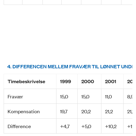
4. DIFFERENCEN MELLEM FRAVÆR TIL LØNNET UNDE
Timebeskrivelse
1999
2000
2001
20
Fravær
15,0
15,0
11,0
8,9
Kompensation
19,7
20,2
21,2
21,1
Difference
+4,7
+5,0
+10,2
+12