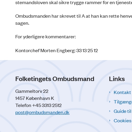
ste­mandsloven skal sikre trygge rammer for en tjenest
Ombudsmanden har skrevet til A at han kan rette henvend
sagen.
For yderligere kommentarer:
Kontorchef Morten Engberg: 33 13 25 12
Folketingets Ombudsmand
Links
Gammeltorv 22
Kontakt
1457 København K
Tilgæng
Telefon +45 3313 2512
Guide ti
post@ombudsmanden.dk
Cookies