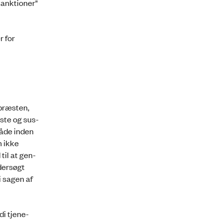
sanktioner"
r for
 præsten,
este og sus­
måde inden
n ikke
til at gen­
ndersøgt
i sagen af
i tje­ne­