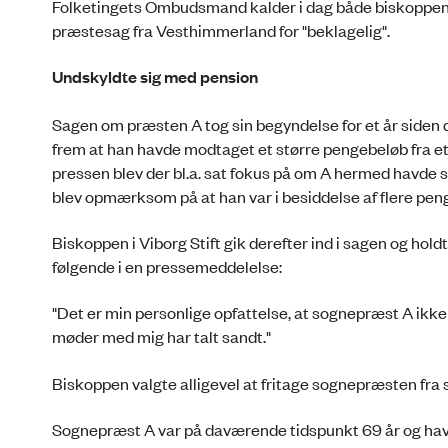
Folketingets Ombudsmand kalder i dag både biskoppen 
præstesag fra Vesthimmerland for "beklagelig".
Undskyldte sig med pension
Sagen om præsten A tog sin begyndelse for et år siden 
frem at han havde modtaget et større penge­beløb fra e
pressen blev der bl.a. sat fokus på om A hermed havde s
blev opmærksom på at han var i besiddelse af flere pen
Biskoppen i Viborg Stift gik derefter ind i sagen og ho
følgende i en pressemeddelelse:
"Det er min personlige opfattelse, at sognepræst A ikke h
møder med mig har talt sandt."
Biskoppen valgte alligevel at fritage sognepræsten fra s
Sognepræst A var på daværende tidspunkt 69 år og havd