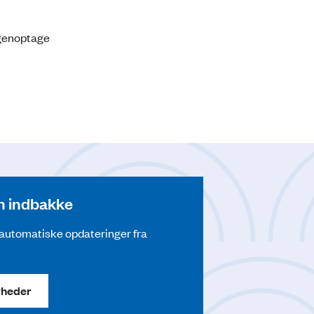
 genoptage
din indbakke
å automatiske opdateringer fra
yheder