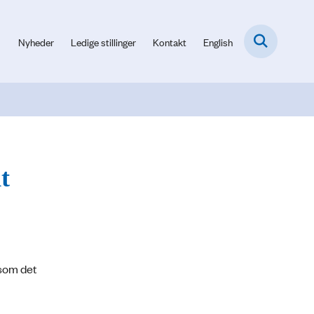
Nyheder
Ledige stillinger
Kontakt
English
t
esom det