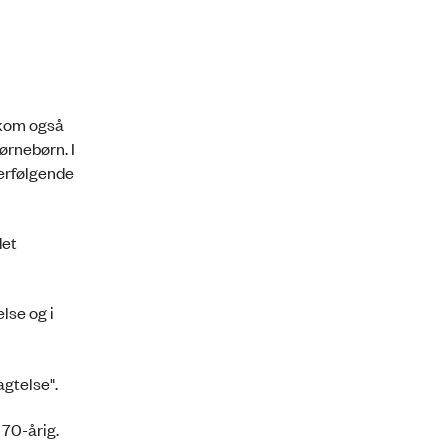
 kom også
ørnebørn. I
terfølgende
det
lse og i
agtelse".
70-årig.