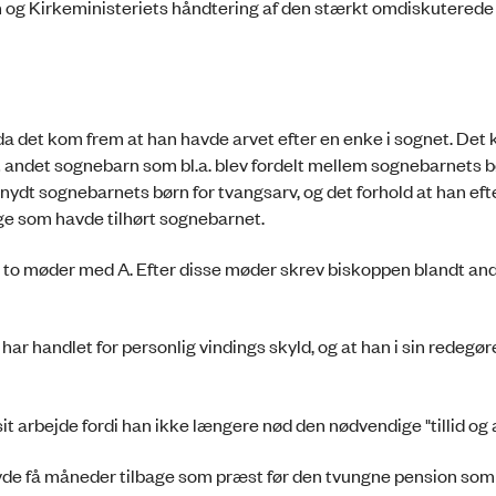
og Kirke­ministeriets håndtering af den stærkt omdiskuterede
da det kom frem at han havde arvet efter en enke i sognet. Det
t andet sognebarn som bl.a. blev fordelt mellem sognebarnets b
nydt sognebarnets børn for tvangsarv, og det forhold at han ef
ge som havde tilhørt sogne­barnet.
ldt to møder med A. Efter disse møder skrev biskoppen blandt an
ar handlet for personlig vindings skyld, og at han i sin redegøre
it arbejde fordi han ikke længere nød den nødvendige "tillid og 
e få måneder tilbage som præst før den tvungne pen­sion som 