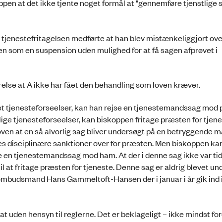
oppen at det ikke tjente noget formål at "gennemføre tjenst­lige 
jenestefritagelsen medførte at han blev mis­tæn­ke­lig­gjort ove
en som en suspension uden mulighed for at få sagen af­prø­vet i
else at A ikke har fået den behandling som loven kræver.
 tje­ne­ste­forseelser, kan han rejse en tjenestemandssag mod
ge tje­ne­ste­forseelser, kan biskoppen fritage præsten for tjen
ven at en så alvorlig sag bliver undersøgt på en betryggende 
ges disci­pli­næ­re sanktioner over for præsten. Men biskoppen ka
 en tje­ne­ste­mands­sag mod ham. At der i denne sag ikke var tid 
 at fri­ta­ge præsten for tjeneste. Denne sag er aldrig blevet u
 ombudsmand Hans Gammeltoft-Hansen der i januar i år gik ind 
t uden hensyn til reglerne. Det er beklageligt – ikke mindst ford