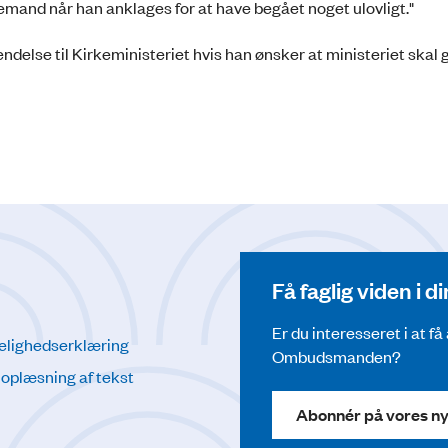
emand når han anklages for at have begået noget ulovligt."
else til Kirkeministeriet hvis han ønsker at mini­ste­riet skal
Få faglig viden i 
Er du interesseret i at f
elighedserklæring
Ombudsmanden?
l oplæsning af tekst
Abonnér på vores n