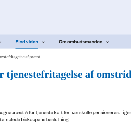
Find viden
Om ombudsmanden
nestefritagelse af præst
tjenestefritagelse af omstrid
sogne­præst A for tjeneste kort før han skulle pen­sion­eres. Lig
låstemplede biskoppens beslutning.