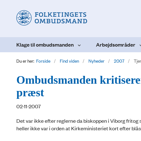
Klage til ombudsmanden
Arbejdsområder
Du er her:
Forside
Find viden
Nyheder
2007
Tje
Ombudsmanden kritiserer 
præst
02-11-2007
Det var ikke efter reglerne da biskoppen i Viborg fritog 
heller ikke var i orden at Kirkeministeriet kort efter b