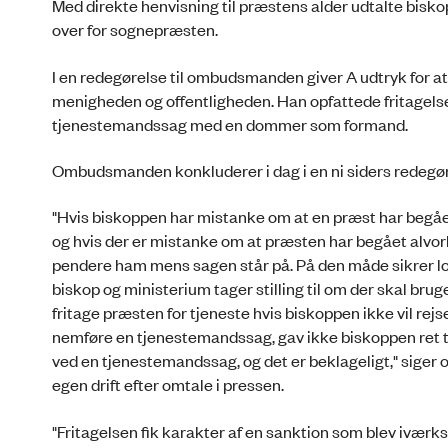
Med direkte henvisning til præstens alder ud­tal­te bisk
over for sognepræsten.
I en redegørelse til ombudsmanden giver A udtryk for at t
menigheden og offentligheden. Han opfattede fri­ta­gels
tjenestemandssag med en dommer som formand.
Ombudsmanden konkluderer i dag i en ni siders redegør
"Hvis biskoppen har mistanke om at en præst har begået
og hvis der er mistanke om at præsten har begået alvorli
pen­dere ham mens sagen står på. På den måde sikrer lo
bis­kop og ministerium tager stilling til om der skal bru
fritage præsten for tjeneste hvis biskoppen ikke vil rejse
nem­føre en tjenestemandssag, gav ikke biskoppen ret til
ved en tjenestemandssag, og det er beklageligt," siger
egen drift efter omtale i pressen.
"Fritagelsen fik karakter af en sanktion som blev iværksa