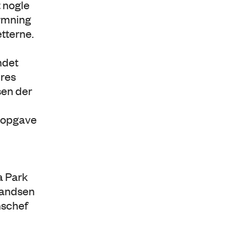
t nogle
ormning
tterne.
ndet
eres
sen der
m opgave
a Park
randsen
nschef