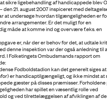
 sikre ligebehandling af handicappede blev 
 den 21. august 2007 inspiceret med deltagelse
r at undersøge hvordan tilgængeligheden er fo
dre arrangementer. Er det muligt for en
rdig måde at komme ind og overvære f.eks. en
e er, når der er behov for det, at udtale krit
ved denne inspektion var der også anledning til 
d. I Folketingets Ombudsmands rapport om
de:
Odense Fodboldstadion kan det generelt siges at
or) er handicaptilgængeligt, og ikke mindst at s
appede gæster på disses præmisser. Forholdene
ligheden har spillet en væsentlig rolle ved
d og ved tilrettelæggelsen af afviklingen af de