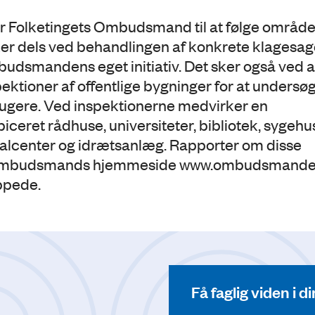
er Folketingets Ombudsmand til at følge område
er dels ved behandlingen af konkrete klagesage
mbudsmandens eget initiativ. Det sker også ved a
tioner af offentlige bygninger for at undersø
rugere. Ved inspektionerne medvirker en
eret rådhuse, universiteter, bibliotek, sygehu
cialcenter og idrætsanlæg. Rapporter om disse
ts Ombudsmands hjemmeside www.ombudsmande
ppede.
Få faglig viden i 