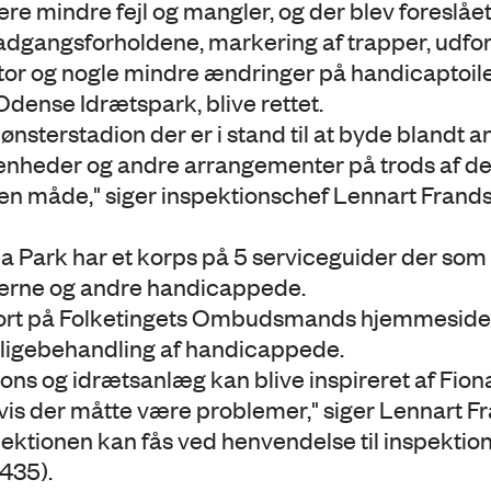
re mindre fejl og mangler, og der blev foreslåe
, adgangsforholdene, markering af trapper, udf
ator og nogle mindre ændringer på handicaptoile
ge Odense Idrætspark, blive rettet.
nsterstadion der er i stand til at byde blandt a
ivenheder og andre arrangementer på trods af d
pen måde," siger inspektionschef Lennart Frand
a Park har et korps på 5 serviceguider der so
gerne og andre handicappede.
gjort på Folketingets Ombudsmands hjemmeside
ligebehandling af handicappede.
ions og idrætsanlæg kan blive inspireret af Fion
vis der måtte være problemer," siger Lennart F
pektionen kan fås ved henvendelse til inspektio
435).