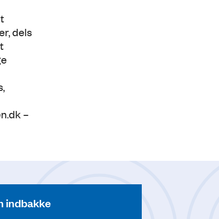
t
r, dels
t
ge
s,
n.dk –
din indbakke