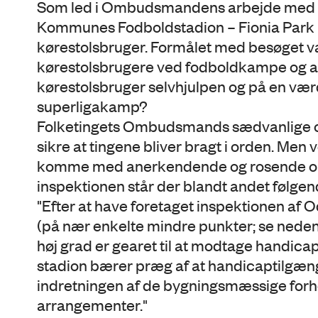
Som led i Ombudsmandens arbejde med at
Kommunes Fodboldstadion – Fionia Park –
kørestolsbruger. Formålet med besøget va
kørestolsbrugere ved fodboldkampe og an
kørestolsbruger selvhjulpen og på en væ
superligakamp?
Folketingets Ombudsmands sædvanlige opgav
sikre at tingene bliver bragt i orden. Men 
komme med anerkendende og rosende or
inspektionen står der blandt andet følgen
"Efter at have foretaget inspektionen af 
(på nær enkelte mindre punkter; se nedenf
høj grad er gearet til at modtage handic
stadion bærer præg af at handicaptilgænge
indretningen af de bygningsmæssige forhol
arrangementer."