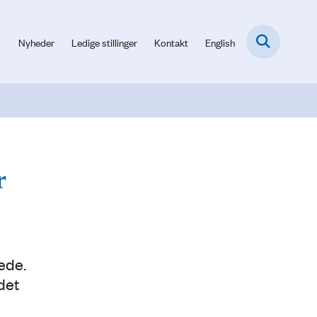
Nyheder
Ledige stillinger
Kontakt
English
r
ede.
det