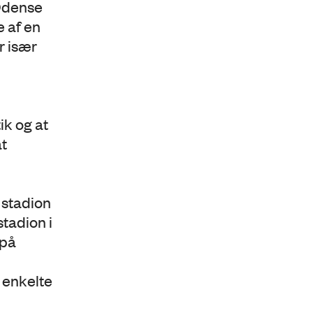
Odense
 af en
r især
ik og at
at
 stadion
tadion i
 på
 enkelte