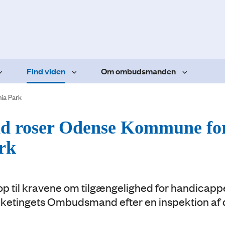
Find viden
Om ombudsmanden
nia Park
d roser Odense Kommune fo
ark
 op til kravene om tilgængelighed for handicapp
lketingets Ombudsmand efter en inspektion af 