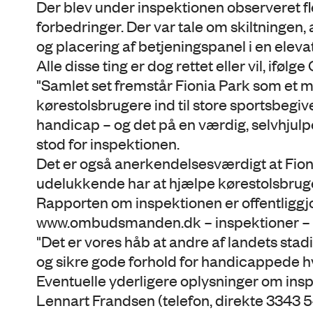
Der blev under inspektionen observeret fle
forbedringer. Der var tale om skiltningen
og placering af betjeningspanel i en elev
Alle disse ting er dog rettet eller vil, iføl
"Samlet set fremstår Fionia Park som et mø
kørestolsbrugere ind til store sportsbeg
handicap – og det på en værdig, selvhjul
stod for inspektionen.
Det er også anerkendelsesværdigt at Fion
udelukkende har at hjælpe kørestolsbru
Rapporten om inspektionen er offentlig
www.ombudsmanden.dk – inspektioner – 
"Det er vores håb at andre af landets stad
og sikre gode forhold for handicappede h
Eventuelle yderligere oplysninger om ins
Lennart Frandsen (telefon, direkte 3343 5