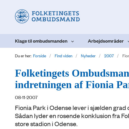
Klage til ombudsmanden
Arbejdsområder
Du er her:
Forside
Find viden
Nyheder
2007
Fio
Folketingets Ombudsman
indretningen af Fionia P
08-11-2007
Fionia Park i Odense lever i sjælden grad
Sådan lyder en rosende konklusion fra Fo
store stadion i Odense.