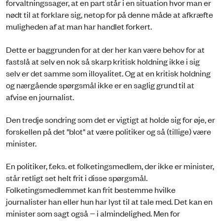
forvaltningssager, at en part står i en situation hvor man er
nødt til at forklare sig, netop for på denne måde at afkræfte
muligheden af at man har handlet forkert.
Dette er baggrunden for at der her kan være behov for at
fastslå at selv en nok så skarp kritisk holdning ikke i sig
selv er det samme som illoyalitet. Og at en kritisk holdning
og nærgående spørgsmål ikke er en saglig grund til at
afvise en journalist.
Den tredje sondring som det er vigtigt at holde sig for øje, er
forskellen på det "blot" at være politiker og så (tillige) være
minister.
En politiker, f.eks. et folketingsmedlem, der ikke er minister,
står retligt set helt frit i disse spørgsmål.
Folketingsmedlemmet kan frit bestemme hvilke
journalister han eller hun har lyst til at tale med. Det kan en
minister som sagt også − i almindelighed. Men for