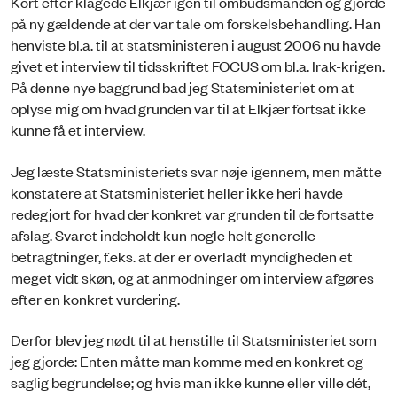
Kort efter klagede Elkjær igen til ombudsmanden og gjorde
på ny gældende at der var tale om forskelsbehandling. Han
henviste bl.a. til at statsministeren i august 2006 nu havde
givet et interview til tidsskriftet FOCUS om bl.a. Irak-krigen.
På denne nye baggrund bad jeg Statsministeriet om at
oplyse mig om hvad grunden var til at Elkjær fortsat ikke
kunne få et interview.
Jeg læste Statsministeriets svar nøje igennem, men måtte
konstatere at Statsministeriet heller ikke heri havde
redegjort for hvad der konkret var grunden til de fortsatte
afslag. Svaret indeholdt kun nogle helt generelle
betragtninger, f.eks. at der er overladt myndigheden et
meget vidt skøn, og at anmodninger om interview afgøres
efter en konkret vurdering.
Derfor blev jeg nødt til at henstille til Statsministeriet som
jeg gjorde: Enten måtte man komme med en konkret og
saglig begrundelse; og hvis man ikke kunne eller ville dét,