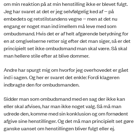
om min reaktion på at min henstilling ikke er blevet fulgt.
Jeg har svaret at det er jeg selvfølgelig ked af − på
embedets og retstilstandens vegne − men at det nu
engang er noget man ind imellem må leve med som
ombudsmand. Hvis det er af helt afgørende betydning for
en at omgivelserne retter sig efter det man siger, så er det
principielt set ikke ombudsmand man skal være. Så skal
man hellere stile efter at blive dommer.
Andre har spurgt mig om hvorfor jeg overhovedet er gået
ind i sagen. Og her er svaret det enkle: Fordi klageren
indbragte den for ombudsmanden.
Sidder man som ombudsmand med en sag der ikke kan
eller skal afvises, har man ikke noget valg. Så må man
udrede den, komme med sin konklusion og om fornødent
afgive sine henstillinger. Og det må man principielt set gøre
ganske uanset om henstillingen bliver fulgt eller ej.