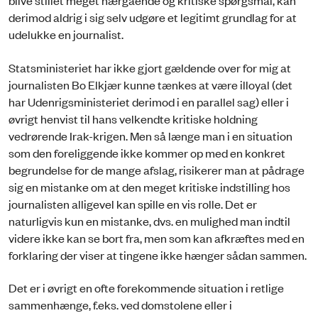
blive stillet meget nærgående og kritiske spørgsmål, kan
derimod aldrig i sig selv udgøre et legitimt grundlag for at
udelukke en journalist.
Statsministeriet har ikke gjort gældende over for mig at
journalisten Bo Elkjær kunne tænkes at være illoyal (det
har Udenrigsministeriet derimod i en parallel sag) eller i
øvrigt henvist til hans velkendte kritiske holdning
vedrørende Irak-krigen. Men så længe man i en situation
som den foreliggende ikke kommer op med en konkret
begrundelse for de mange afslag, risikerer man at pådrage
sig en mistanke om at den meget kritiske indstilling hos
journalisten alligevel kan spille en vis rolle. Det er
naturligvis kun en mistanke, dvs. en mulighed man indtil
videre ikke kan se bort fra, men som kan afkræftes med en
forklaring der viser at tingene ikke hænger sådan sammen.
Det er i øvrigt en ofte forekommende situation i retlige
sammenhænge, f.eks. ved domstolene eller i