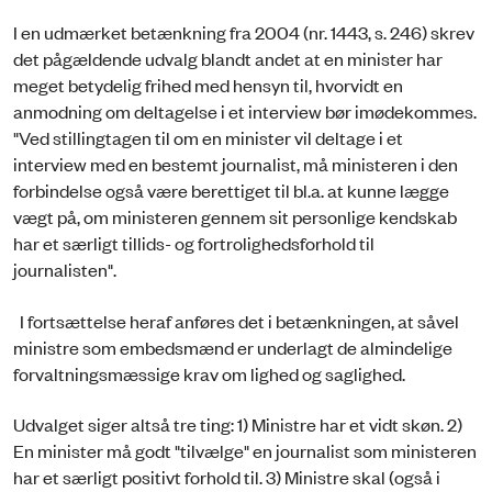
I en udmærket betænkning fra 2004 (nr. 1443, s. 246) skrev
det pågældende udvalg blandt andet at en minister har
meget betydelig frihed med hensyn til, hvorvidt en
anmodning om deltagelse i et interview bør imødekommes.
"Ved stillingtagen til om en minister vil deltage i et
interview med en bestemt journalist, må ministeren i den
forbindelse også være berettiget til bl.a. at kunne lægge
vægt på, om ministeren gennem sit personlige kendskab
har et særligt tillids- og fortrolighedsforhold til
journalisten".
I fortsættelse heraf anføres det i betænkningen, at såvel
ministre som embedsmænd er underlagt de almindelige
forvaltningsmæssige krav om lighed og saglighed.
Udvalget siger altså tre ting: 1) Ministre har et vidt skøn. 2)
En minister må godt "tilvælge" en journalist som ministeren
har et særligt positivt forhold til. 3) Ministre skal (også i