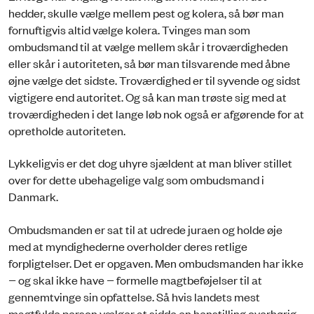
hedder, skulle vælge mellem pest og kolera, så bør man
fornuftigvis altid vælge kolera. Tvinges man som
ombudsmand til at vælge mellem skår i troværdigheden
eller skår i autoriteten, så bør man tilsvarende med åbne
øjne vælge det sidste. Troværdighed er til syvende og sidst
vigtigere end autoritet. Og så kan man trøste sig med at
troværdigheden i det lange løb nok også er afgørende for at
opretholde autoriteten.
Lykkeligvis er det dog uhyre sjældent at man bliver stillet
over for dette ubehagelige valg som ombudsmand i
Danmark.
Ombudsmanden er sat til at udrede juraen og holde øje
med at myndighederne overholder deres retlige
forpligtelser. Det er opgaven. Men ombudsmanden har ikke
− og skal ikke have − formelle magtbeføjelser til at
gennemtvinge sin opfattelse. Så hvis landets mest
magtfulde person vælger at sidde en henstilling overhørig,