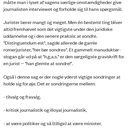
måtte man i lyset af sagens særlige omstændigheder give
journalisten interviewet og forholde sig til hans spørgsmål.
Jurister lærer mangt og meget. Men én bestemt ting bliver
altid fremhævet som det vigtigste under den juridiske
uddannelse og i den senere praksis: at
sondre
.
"Distinguendum est", sagde allerede de gamle
romerjurister, "her bør sondres". Et gammelt manuduktør-
slogan går ud på at "h.g.a.s." er den sørgeligste gravskrift for
en jurist − "han glemte at sondre!".
Også i denne sag er der nogle yderst vigtige sondringer at
holde sig for øje. Det er sondringerne mellem:
- tilvalg og fravalg,
- kritisk journalistik og illoyal journalistik,
- at være politiker og så (tillige) at være minister.