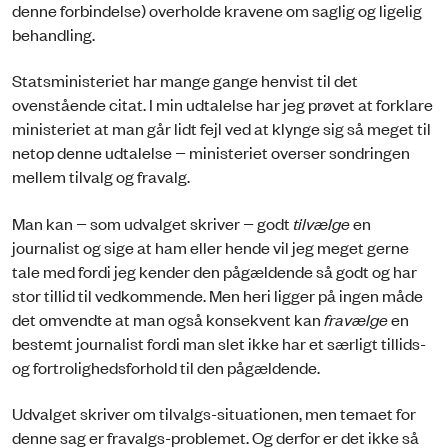
denne forbindelse) overholde kravene om saglig og ligelig
behandling.
Statsministeriet har mange gange henvist til det
ovenstående citat. I min udtalelse har jeg prøvet at forklare
ministeriet at man går lidt fejl ved at klynge sig så meget til
netop denne udtalelse − ministeriet overser sondringen
mellem tilvalg og fravalg.
Man kan − som udvalget skriver − godt
tilvælge
en
journalist og sige at ham eller hende vil jeg meget gerne
tale med fordi jeg kender den pågældende så godt og har
stor tillid til vedkommende. Men heri ligger på ingen måde
det omvendte at man også konsekvent kan
fravælge
en
bestemt journalist fordi man slet ikke har et særligt tillids-
og fortrolighedsforhold til den pågældende.
Udvalget skriver om tilvalgs-situationen, men temaet for
denne sag er fravalgs-problemet. Og derfor er det ikke så