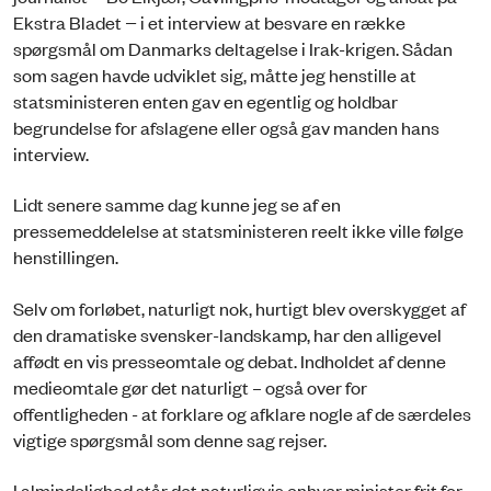
Ekstra Bladet − i et interview at besvare en række
spørgsmål om Danmarks deltagelse i Irak-krigen. Sådan
som sagen havde udviklet sig, måtte jeg henstille at
statsministeren enten gav en egentlig og holdbar
begrundelse for afslagene eller også gav manden hans
interview.
Lidt senere samme dag kunne jeg se af en
pressemeddelelse at statsministeren reelt ikke ville følge
henstillingen.
Selv om forløbet, naturligt nok, hurtigt blev overskygget af
den dramatiske svensker-landskamp, har den alligevel
affødt en vis presseomtale og debat. Indholdet af denne
medieomtale gør det naturligt – også over for
offentligheden - at forklare og afklare nogle af de særdeles
vigtige spørgsmål som denne sag rejser.
I almindelighed står det naturligvis enhver minister frit for