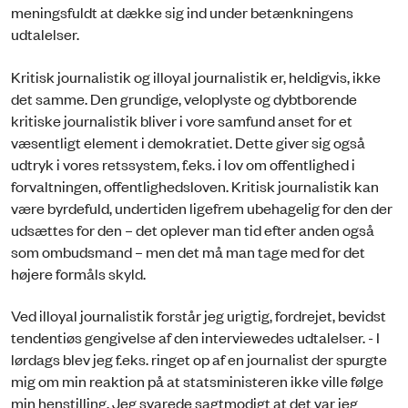
meningsfuldt at dække sig ind under betænkningens
udtalelser.
Kritisk journalistik og illoyal journalistik er, heldigvis, ikke
det samme. Den grundige, veloplyste og dybtborende
kritiske journalistik bliver i vore samfund anset for et
væsentligt element i demokratiet. Dette giver sig også
udtryk i vores retssystem, f.eks. i lov om offentlighed i
forvaltningen, offentlighedsloven. Kritisk journalistik kan
være byrdefuld, undertiden ligefrem ubehagelig for den der
udsættes for den – det oplever man tid efter anden også
som ombudsmand – men det må man tage med for det
højere formåls skyld.
Ved illoyal journalistik forstår jeg urigtig, fordrejet, bevidst
tendentiøs gengivelse af den interviewedes udtalelser. - I
lørdags blev jeg f.eks. ringet op af en journalist der spurgte
mig om min reaktion på at statsministeren ikke ville følge
min henstilling. Jeg svarede sagtmodigt at det var jeg