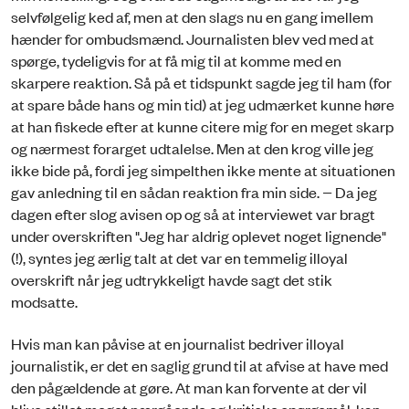
selvfølgelig ked af, men at den slags nu en gang imellem
hænder for ombudsmænd. Journalisten blev ved med at
spørge, tydeligvis for at få mig til at komme med en
skarpere reaktion. Så på et tidspunkt sagde jeg til ham (for
at spare både hans og min tid) at jeg udmærket kunne høre
at han fiskede efter at kunne citere mig for en meget skarp
og nærmest forarget udtalelse. Men at den krog ville jeg
ikke bide på, fordi jeg simpelthen ikke mente at situationen
gav anledning til en sådan reaktion fra min side. − Da jeg
dagen efter slog avisen op og så at interviewet var bragt
under overskriften "Jeg har aldrig oplevet noget lignende"
(!), syntes jeg ærlig talt at det var en temmelig illoyal
overskrift når jeg udtrykkeligt havde sagt det stik
modsatte.
Hvis man kan påvise at en journalist bedriver illoyal
journalistik, er det en saglig grund til at afvise at have med
den pågældende at gøre. At man kan forvente at der vil