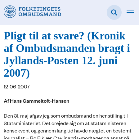
Pligt til at svare? (Kronik
af Ombudsmanden bragt i
Jyllands-Posten 12. juni
2007)
12-06-2007
Af Hans Gammeltoft-Hansen
Den 31. maj afgav jeg som ombudsmand en henstilling til
Statsministeriet. Det drejede sig om at statsministeren
konsekvent og gennem lang tid havde nægtet en bestemt
journalist − Bo El­kjær, Cavlingpris-modtager og ansat på