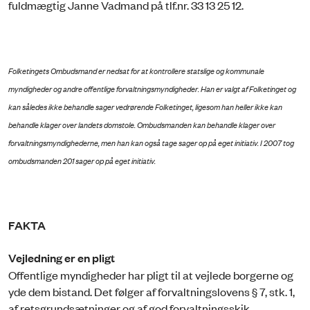
fuldmægtig Janne Vadmand på tlf.nr. 33 13 25 12.
Folketingets Ombudsmand er nedsat for at kontrollere statslige og kommunale
myndigheder og andre offentlige forvaltningsmyndigheder. Han er valgt af Folketinget og
kan således ikke behandle sager vedrørende Folketinget, ligesom han heller ikke kan
behandle klager over landets domstole. Ombudsmanden kan behandle klager over
forvaltningsmyndighederne, men han kan også tage sager op på eget initiativ. I 2007 tog
ombudsmanden 201 sager op på eget initiativ.
FAKTA
Vejledning er en pligt
Offentlige myndigheder har pligt til at vejlede borgerne og
yde dem bistand. Det følger af forvaltningslovens § 7, stk. 1,
af retsgrundsætninger og af god forvaltningsskik.