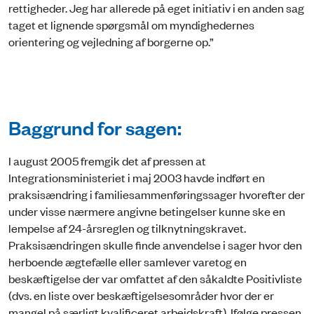
rettigheder. Jeg har allerede på eget initiativ i en anden sag
taget et lignende spørgsmål om myndighedernes
orientering og vejledning af borgerne op.”
Baggrund for sagen:
I august 2005 fremgik det af pressen at
Integrationsministeriet i maj 2003 havde indført en
praksisændring i familiesammenføringssager hvorefter der
under visse nærmere angivne betingelser kunne ske en
lempelse af 24-årsreglen og tilknytningskravet.
Praksisændringen skulle finde anvendelse i sager hvor den
herboende ægtefælle eller samlever varetog en
beskæftigelse der var omfattet af den såkaldte Positivliste
(dvs. en liste over beskæftigelsesområder hvor der er
mangel på særligt kvalificeret arbejdskraft). Ifølge pressen