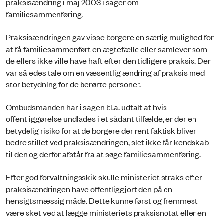
praksisændring i maj 2003 i sager om
familiesammenføring.
Praksisændringen gav visse borgere en særlig mulighed for
at få familiesammenført en ægtefælle eller samlever som
de ellers ikke ville have haft efter den tidligere praksis. Der
var således tale om en væsentlig ændring af praksis med
stor betydning for de berørte personer.
Ombudsmanden har i sagen bl.a. udtalt at hvis
offentliggørelse undlades i et sådant tilfælde, er der en
betydelig risiko for at de borgere der rent faktisk bliver
bedre stillet ved praksisændringen, slet ikke får kendskab
til den og derfor afstår fra at søge familiesammenføring.
Efter god forvaltningsskik skulle ministeriet straks efter
praksisændringen have offentliggjort den på en
hensigtsmæssig måde. Dette kunne først og fremmest
være sket ved at lægge ministeriets praksisnotat eller en