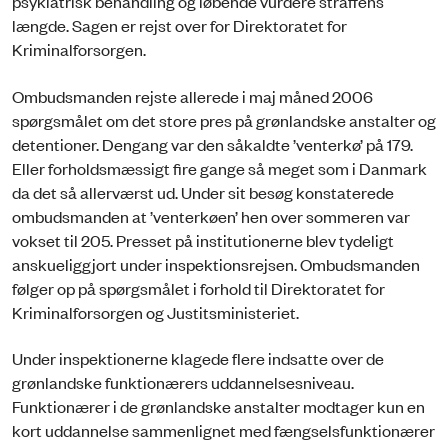
psykiatrisk behandling og løbende vurdere straffens
længde. Sagen er rejst over for Direktoratet for
Kriminalforsorgen.
Ombudsmanden rejste allerede i maj måned 2006
spørgsmålet om det store pres på grønlandske anstalter og
detentioner. Dengang var den såkaldte ’venterkø’ på 179.
Eller forholdsmæssigt fire gange så meget som i Danmark
da det så allerværst ud. Under sit besøg konstaterede
ombudsmanden at ’venterkøen’ hen over sommeren var
vokset til 205. Presset på institutionerne blev tydeligt
anskueliggjort under inspektionsrejsen. Ombudsmanden
følger op på spørgsmålet i forhold til Direktoratet for
Kriminalforsorgen og Justitsministeriet.
Under inspektionerne klagede flere indsatte over de
grønlandske funktionærers uddannelsesniveau.
Funktionærer i de grønlandske anstalter modtager kun en
kort uddannelse sammenlignet med fængselsfunktionærer