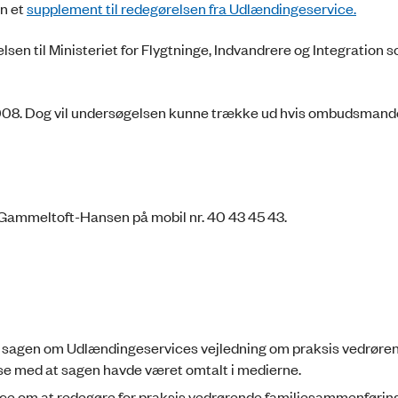
n et
supplement til redegørelsen fra Udlændingeservice.
en til Ministeriet for Flygtninge, Indvandrere og Integration s
008. Dog vil undersøgelsen kunne trække ud hvis ombudsmanden
Gammeltoft-Hansen på mobil nr. 40 43 45 43.
 i sagen om Udlændingeservices vejledning om praksis vedrøre
lse med at sagen havde været omtalt i medierne.
e om at redegøre for praksis vedrørende familiesammenføring