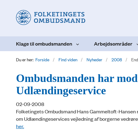
Klage til ombudsmanden
Arbejdsområder
Du er her:
Forside
Find viden
Nyheder
2008
End
Ombudsmanden har modtag
Udlændingeservice
02-09-2008
Folketingets Ombudsmand Hans Gammeltoft-Hansen mo
om Udlændingeservices vejledning af borgerne vedrøre
her.