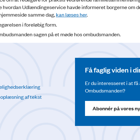
ide hvordan Udlændingeservice havde informeret borgerne om 
s hjemmeside samme dag,
kan læses her
.
ørelsen i foreløbig form.
g ombudsmanden sagen på et møde hos ombudsmanden.
Få faglig viden i 
Er du interesseret i at f
elighedserklæring
Ombudsmanden?
l oplæsning af tekst
Abonnér på vores n