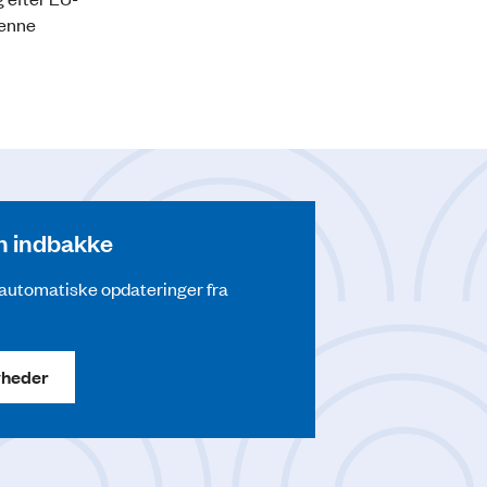
denne
din indbakke
å automatiske opdateringer fra
yheder