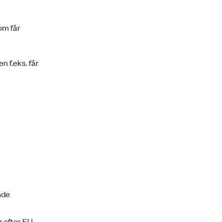
om får
 f.eks. får
nde
 efter EU-