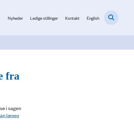
Nyheder
Ledige stillinger
Kontakt
English
 fra
e i sagen
kan læses