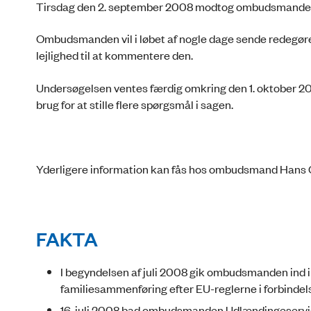
Tirsdag den 2. september 2008 modtog ombudsmande
Ombudsmanden vil i løbet af nogle dage sende redegørels
lejlighed til at kommentere den.
Undersøgelsen ventes færdig omkring den 1. oktober 2
brug for at stille flere spørgsmål i sagen.
Yderligere information kan fås hos ombudsmand Hans 
FAKTA
I begyndelsen af juli 2008 gik ombudsmanden ind
familiesammenføring efter EU-reglerne i forbinde
16. juli 2008 bad ombudsmanden Udlændingeservic