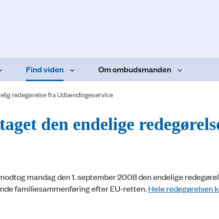
Find viden
Om ombudsmanden
elig redegørelse fra Udlændingeservice
et den endelige redegørelse
dtog mandag den 1. september 2008 den endelige redegørels
nde familiesammenføring efter EU-retten.
Hele redegørelsen 