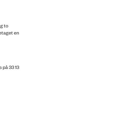
g to
etaget en
 på 33 13