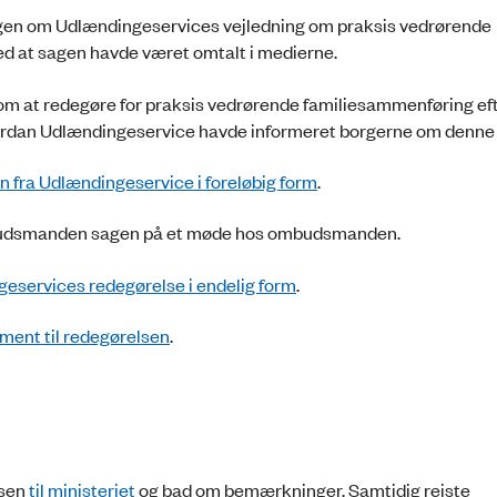
agen om Udlændingeservices vejledning om praksis vedrørende
ed at sagen havde været omtalt i medierne.
m at redegøre for praksis vedrørende familiesammenføring ef
vordan Udlændingeservice havde informeret borgerne om denne 
n fra Udlændingeservice i foreløbig form
.
budsmanden sagen på et møde hos ombudsmanden.
eservices redegørelse i endelig form
.
ment til redegørelsen
.
lsen
til ministeriet
og bad om bemærkninger. Samtidig rejste