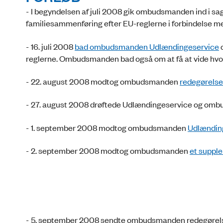
-
I begyndelsen af juli 2008 gik ombudsmanden ind i s
familiesammenføring efter EU-reglerne i forbindelse m
-
16. juli 2008
bad ombudsmanden Udlændingeservice
o
reglerne. Ombudsman­­den bad også om at få at vide h
-
22. august 2008 modtog ombudsmanden
redegørelse
-
27. august 2008 drøftede Udlændingeservice og om
-
1. september 2008 modtog ombudsmanden
Udlænding
-
2. september 2008 modtog ombudsmanden
et supple
-
5. september 2008 sendte ombudsmanden redegøre