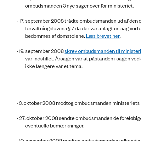
ombudsmanden 3 nye sager over for ministeriet.
- 17. september 2008 trådte ombudsmanden ud af den de
forvaltningslovens § 7 da der var anlagt en sag v
bedømmes af domstolene.
Læs brevet her
.
-
19. september 2008
skrev ombudsmanden til minister
var indstillet. Årsagen var at påstanden i sagen ve
ikke længere var et tema.
-
3. oktober 2008 modtog ombudsmanden ministeriets 
- 27. oktober 2008 sendte ombudsmanden de foreløbi
eventuelle bemærkninger.
-
10. november 2008 modtog ombudsmanden udlændinge