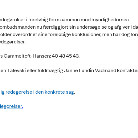
redegørelser i foreløbig form sammen med myndighedernes
ombudsmanden nu færdiggjort sin undersøgelse og afgiver i da
der overordnet sine foreløbige konklusioner, men har dog for
edegørelser.
s Gammeltoft-Hansen: 40 43 45 43.
ten Talevski eller fuldmægtig Janne Lundin Vadmand kontaktes
ig redegørelse i den konkrete sag
.
degørelser
.