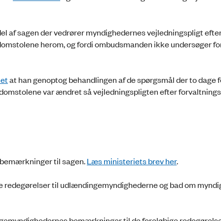
l af sagen der vedrører myndighedernes vejledningspligt efte
ed domstolene herom, og fordi ombudsmanden ikke undersøger fo
iet
at han genoptog behandlingen af de spørgsmål der to dage 
d domstolene var ændret så vejledningspligten efter forvaltnings
bemærkninger til sagen.
Læs ministeriets brev her
.
ge redegørelser til udlændingemyndighederne og bad om mynd
myndighedernes bemærkninger til de foreløbige redegørelse