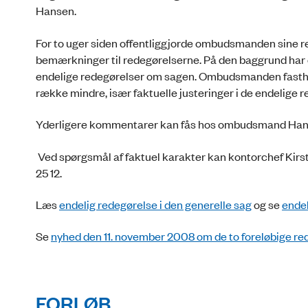
Hansen.
For to uger siden offentliggjorde ombudsmanden sine 
bemærkninger til redegørelserne. På den baggrund har 
endelige redegørelser om sagen. Ombudsmanden fasthol
række mindre, især faktuelle justeringer i de endelige r
Yderligere kommentarer kan fås hos ombudsmand Han
Ved spørgsmål af faktuel karakter kan kontorchef Kirs
25 12.
Læs
endelig redegørelse i den generelle sag
og se
endel
Se
nyhed den 11. november 2008 om de to foreløbige re
FORLØB