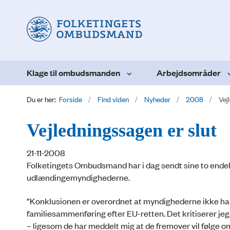
Klage til ombudsmanden
Arbejdsområder
Du er her:
Forside
Find viden
Nyheder
2008
Vej
Vejledningssagen er slut
21-11-2008
Folketingets Ombudsmand har i dag sendt sine to endeli
udlændingemyndighederne.
”Konklusionen er overordnet at myndighederne ikke har
familiesammenføring efter EU-retten. Det kritiserer jeg
– ligesom de har meddelt mig at de fremover vil følge om