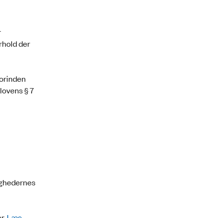
r
rhold der
forinden
lovens § 7
ighedernes
r.
Læs