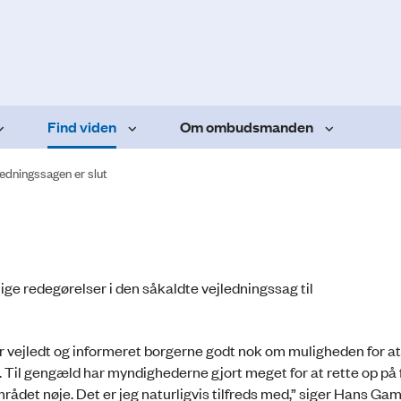
Find viden
Om ombudsmanden
ledningssagen er slut
ge redegørelser i den såkaldte vejledningssag til
 vejledt og informeret borgerne godt nok om muligheden for at
. Til gengæld har myndighederne gjort meget for at rette op på
rådet nøje. Det er jeg naturligvis tilfreds med,” siger Hans Ga