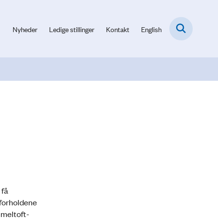
Nyheder
Ledige stillinger
Kontakt
English
 få
 forholdene
mmeltoft-