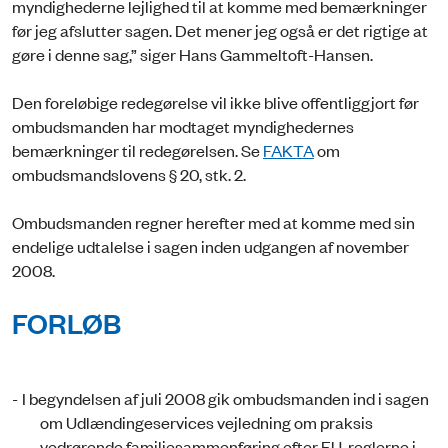
myndighederne lejlighed til at komme med bemærkninger
før jeg afslutter sagen. Det mener jeg også er det rigtige at
gøre i denne sag,” siger Hans Gammeltoft-Hansen.
Den foreløbige redegørelse vil ikke blive offentliggjort før
ombudsmanden har modtaget myndighedernes
bemærkninger til redegørelsen. Se
FAKTA
om
ombudsmandslovens § 20, stk. 2.
Ombudsmanden regner herefter med at komme med sin
endelige udtalelse i sagen inden udgangen af november
2008.
FORLØB
-
I begyndelsen af juli 2008 gik ombudsmanden ind i sagen
om Udlændingeservices vejledning om praksis
vedrørende familiesammenføring efter EU-reglerne i