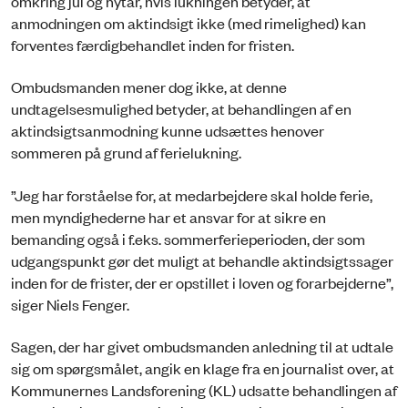
omkring jul og nytår, hvis lukningen betyder, at
anmodningen om aktindsigt ikke (med rimelighed) kan
forventes færdigbehandlet inden for fristen.
Ombudsmanden mener dog ikke, at denne
undtagelsesmulighed betyder, at behandlingen af en
aktindsigtsanmodning kunne udsættes henover
sommeren på grund af ferielukning.
”Jeg har forståelse for, at medarbejdere skal holde ferie,
men myndighederne har et ansvar for at sikre en
bemanding også i f.eks. sommerferieperioden, der som
udgangspunkt gør det muligt at behandle aktindsigtssager
inden for de frister, der er opstillet i loven og forarbejderne”,
siger Niels Fenger.
Sagen, der har givet ombudsmanden anledning til at udtale
sig om spørgsmålet, angik en klage fra en journalist over, at
Kommunernes Landsforening (KL) udsatte behandlingen af