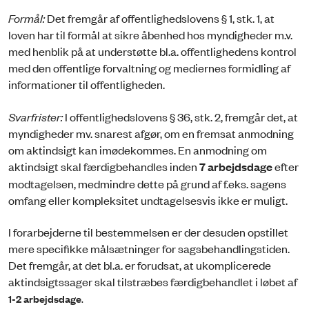
Formål:
Det fremgår af offentlighedslovens § 1, stk. 1, at
loven har til formål at sikre åbenhed hos myndigheder m.v.
med henblik på at understøtte bl.a. offentlighedens kontrol
med den offentlige forvaltning og mediernes formidling af
informationer til offentligheden.
Svarfrister:
I offentlighedslovens § 36, stk. 2, fremgår det, at
myndigheder mv. snarest afgør, om en fremsat anmodning
om aktindsigt kan imødekommes. En anmodning om
aktindsigt skal færdigbehandles inden
7 arbejdsdage
efter
modtagelsen, medmindre dette på grund af f.eks. sagens
omfang eller kompleksitet undtagelsesvis ikke er muligt.
I forarbejderne til bestemmelsen er der desuden opstillet
mere specifikke målsætninger for sagsbehandlingstiden.
Det fremgår, at det bl.a. er forudsat, at ukomplicerede
aktindsigtssager skal tilstræbes færdigbehandlet i løbet af
1-2 arbejdsdage
.