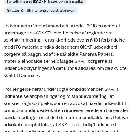
Forvaltningsret 1121.2 - Privates oplysningspligt
Skatter 7.1 - Skattekontrol og strafansvar
Folketingets Ombudsmand afsluttede i 2018 en generel
undersøgelse af SKATs overholdelse af reglerne om
selvinkriminering i retssikkerhedslovens § 10 i forbindelse
med 176 materialeindkaldelser, som SKAT udsendte til
borgere på baggrund af de såkaldte Panama Papers. I
materialeindkaldelserne pålagde SKAT borgerne at
indsende oplysninger, så det kunne afklares, om de skyldte
skat til Danmark.
I forlængelse heraf undersøgte ombudsmanden SKATs
indhentelse af oplysninger og mistankevurdering i et
konkret sagskompleks, som en advokat havde indsendt til
ombudsmanden. Advokaten repræsenterede en borger, der
havde modtaget en af de 176 materialeindkaldelser. Det var
advokatens opfattelse, at SKAT på et tidligt tidspunkt
under behandlingen af sagskomplekset havde konkret