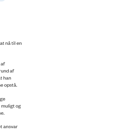
t nå til en
 af
rund af
at han
ne opstå.
ige
 muligt og
se.
et ansvar