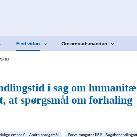
Find viden
Om ombudsmanden
19-10
andlingstid i sag om humanitæ
gt, at spørgsmål om forhaling
delige emner 9 - Andre spørgsmål
Forvaltningsret 115.2 - Sagsbehandlingst