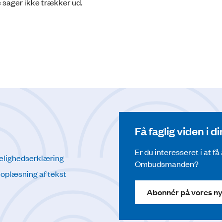
e sager ikke trækker ud.
Få faglig viden i 
Er du interesseret i at f
elighedserklæring
Ombudsmanden?
l oplæsning af tekst
Abonnér på vores n