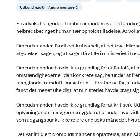
Udlændinge 9 - Andre spørgsmål
En advokat klagede til ombudsmanden over Udlændinge-
helbredsbetinget humanitær opholdstilladelse. Advokat
Ombudsmanden fandt det kritisabelt, at det tog Udlændi
afgørelse i sagen, og at sagen lå stille i ministeriet i 
Ombudsmanden havde ikke grundlag for at fastslå, at min
omstændighederne i den konkrete sag, herunder at frem
manglende fremdrift i ministeriet – forståelse for, at
fandt det meget uheldigt, at ministeriet havde bragt si
Ombudsmanden havde ikke grundlag for at kritisere Udl
oplysninger om ansøgerens sygdom, herunder hvorvidt 
som udgangspunkt ikke ældre end seks måneder, hvis d
Det var imidlertid ombudsmandens opfattelse, at en så