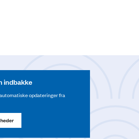
din indbakke
å automatiske opdateringer fra
yheder