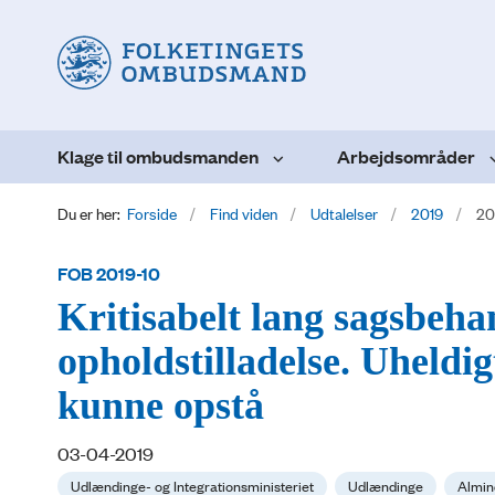
Klage til ombudsmanden
Arbejdsområder
Du er her:
Forside
Find viden
Udtalelser
2019
20
FOB 2019-10
Kritisabelt lang sagsbeh
opholdstilladelse. Uheldi
kunne opstå
03-04-2019
Udlændinge- og Integrationsministeriet
Udlændinge
Almin