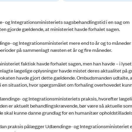
 og Integrationsministeriets sagsbehandlingstid i en sag om
en gjorde gældende, at ministeriet havde forhalet sagen.
nge- og Integrationsministeriet mere end to år og to måneder a
tre perioder på sammenlagt næsten et år og fire måneder.
isteriet faktisk havde forhalet sagen, men han havde – i lyset
lagte lægelige oplysninger havde mistet deres aktualitet på g
 advokaten havde gjort dette gældende. Ombudsmanden udtalte, 
g i en situation, hvor spørgsmålet om forhaling overhovedet kun
ændinge- og Integrationsministeriets praksis, hvorefter lægel
den er aktuelt behandlingskrævende, bør være så aktuelle som
e skal kunne danne grundlag for en humanitær opholdstilladel
dan praksis pålægger Udlændinge- og Integrationsministeriet 