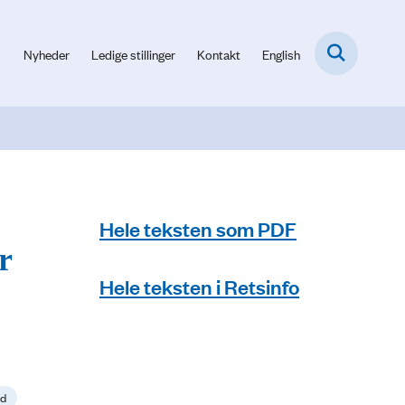
Nyheder
Ledige stillinger
Kontakt
English
Hele teksten som PDF
r
Hele teksten i Retsinfo
id