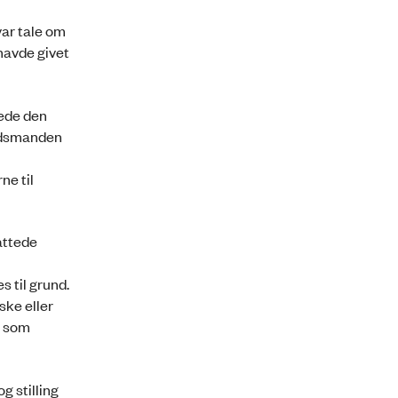
var tale om
havde givet
tede den
budsmanden
ne til
attede
 til grund.
ske eller
s som
 stilling