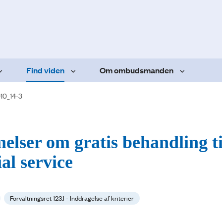
Find viden
Om ombudsmanden
10_14-3
elser om gratis behandling ti
al service
Forvaltningsret 123.1 - Inddragelse af kriterier