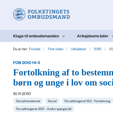
Klage til ombudsmanden
Arbejdsområder
Du er her:
Forside
Find viden
Udtalelser
2010
20
FOB 2010 14-3
Fortolkning af to bestemm
børn og unge i lov om soci
16-11-2010
Socialministeriet
Social
Forvaltningsret 12.2 - Fortolkning
Forvaltningsret 25.9 - Andre spørgsmål