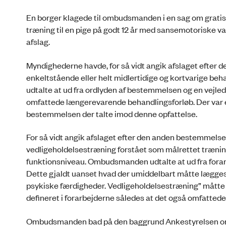
En borger klagede til ombudsmanden i en sag om gratis 
træning til en pige på godt 12 år med sansemotoriske 
afslag.
Myndighederne havde, for så vidt angik afslaget efter
enkeltstående eller helt midlertidige og kortvarige 
udtalte at ud fra ordlyden af bestemmelsen og en vejle
omfattede længerevarende behandlingsforløb. Der var e
bestemmelsen der talte imod denne opfattelse.
For så vidt angik afslaget efter den anden bestemmels
vedligeholdelsestræning forstået som målrettet træning 
funktionsniveau. Ombudsmanden udtalte at ud fra forar
Dette gjaldt uanset hvad der umiddelbart måtte lægges 
psykiske færdigheder. Vedligeholdelsestræning” mått
defineret i forarbejderne således at det også omfattede 
Ombudsmanden bad på den baggrund Ankestyrelsen om a