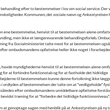
behandling efter to bestemmelser i lov om social service. Der 
vanskeligheder. Kommunen, det sociale nævn og Ankestyrelsen 
 den ene bestemmelse, henvist til at bestemmelsen alene omfat
behandling, men ikke et længerevarende behandlingsforløb. Om
dning fra Socialministeriet talte mest for at bestemmelsen også
fter ombudsmandens opfattelse heller ikke noget i forarbejder
e, havde myndighederne henvist til at bestemmelsen alene omf
for at forhindre funktionstab og for at fastholde det hidtidige
bejderne til bestemmelsen kunne denne fortolkning ikke lægges
i ordlyden af bestemmelsen der talte om at ”vedligeholde” fysi
e således efter ombudsmandens umiddelbare opfattelse forstå
bevidst træning for at ”forbedre det hidtidige funktionsniveau”.
t genoptage sagen med henblik på at Ankestyrelsen på ny tog