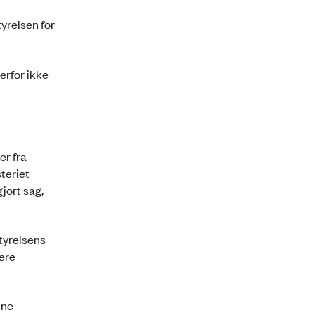
yrelsen for
erfor ikke
er fra
steriet
jort sag,
tyrelsens
gere
nne