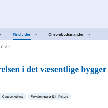
Find viden
Om ombudsmanden
10-18-2
elsen i det væsentlige bygger
 - Klagevejledning
Forvaltningsret 13.1 - Rekurs