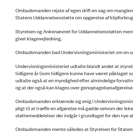
Ombudsmanden rejste af egen drift en sag om manglende
Statens Uddannelsesstøtte om opgørelse af klipforbrug.
Styrelsen og Ankenævnet for Uddannelsesstøtten mente ik
givet klagevejledning.
Ombudsmanden bad Undervisningsministeriet om en udt
Undervisningsministeriet udtalte blandt andet at styrel
tidligere år (som tidligere kunne have været påklaget sær
udtalte også at en myndighed efter almindelige forvaltnin
og at der også kan klages over genoptagelsesafgørelse
Ombudsmanden erklærede sig enig i Undervisningsmini
pligt til at træffe en afgørelse må gælde selvom der ikk
støttemeddelelser der indgår i grundlaget for den nye a
Ombudsmanden mente således at Styrelsen for Statens 