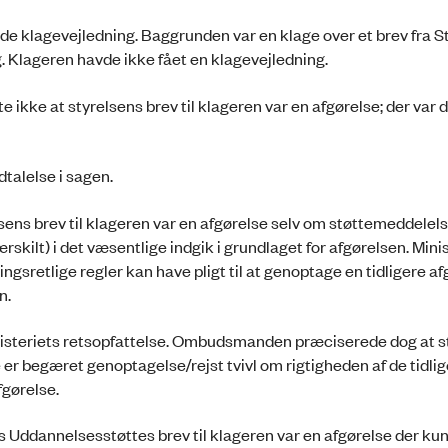
 klagevejledning. Baggrunden var en klage over et brev fra St
 Klageren havde ikke fået en klagevejledning.
ke at styrelsens brev til klageren var en afgørelse; der var d
alelse i sagen.
sens brev til klageren var en afgørelse selv om støttemeddelels
skilt) i det væsentlige indgik i grundlaget for afgørelsen. Mini
gsretlige regler kan have pligt til at genoptage en tidligere afg
n.
steriets retsopfattelse. Ombudsmanden præciserede dog at s
e er begæret genoptagelse/rejst tvivl om rigtigheden af de tidli
fgørelse.
Uddannelsesstøttes brev til klageren var en afgørelse der ku