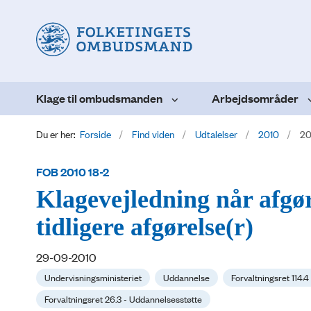
Klage til ombudsmanden
Arbejdsområder
Du er her:
Forside
Find viden
Udtalelser
2010
20
FOB 2010 18-2
Klagevejledning når afgør
tidligere afgørelse(r)
29-09-2010
Undervisningsministeriet
Uddannelse
Forvaltningsret 114.4
Forvaltningsret 26.3 - Uddannelsesstøtte