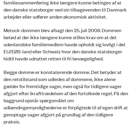
familiesammenføring ikke længere kunne betinges af at
den danske statsborger ved sin tilbagevenden til Danmark
arbejder eller udfører anden økonomisk aktivitet.
Metock-dommen blev afsagt den 25. juli 2008. Dommen
betød at der ikke længere kunne stilles krav om at det
udenlandske familiemedlem havde opholdt sig lovligt i det
EU/EØS-land eller Schweiz hvor den danske statsborger
hidtil havde udnyttet retten til fri bevægelighed.
Begge domme er konstaterende domme. Det betyder at
den retstilstand som udledes af dommene, ikke alene
gælder for fremtidige sager, men også for tidligere sager
afgjort efter ikrafttrædelsen af den fortolkede regel. På den
baggrund opstår spørgsmålet om
udlændingemyndighederne er forpligtede til af egen drift at
genoptage sager afgjort på grundlag af den tidligere
praksis.